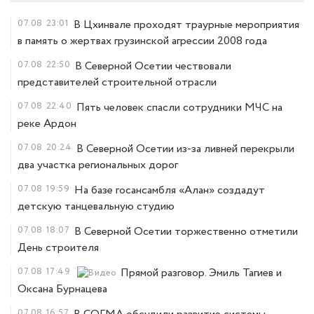
07.08
23:01
В Цхинвале проходят траурные мероприятия
в память о жертвах грузинской агрессии 2008 года
07.08
22:50
В Северной Осетии чествовали
представителей строительной отрасли
07.08
22:40
Пять человек спасли сотрудники МЧС на
реке Ардон
07.08
20:24
В Северной Осетии из-за ливней перекрыли
два участка региональных дорог
07.08
19:59
На базе госансамбля «Алан» создадут
детскую танцевальную студию
07.08
18:07
В Северной Осетии торжественно отметили
День строителя
07.08
17:49
Прямой разговор. Эмиль Тагиев и
Оксана Бурнацева
07.08
16:57