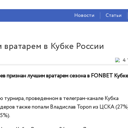
СЕЙЧАС ВО
ВЛАДИКАВКАЗЕ
Новости
Статьи
17°
(Облачно)
96 %
0.35 м/с
 вратарем в Кубке России
4 
цев признан лучшим вратарем сезона в FONBET Кубк
ю турнира, проведенном в телеграм-канале Кубка
лидеров также попали Владислав Тороп из ЦСКА (27%)
5%).