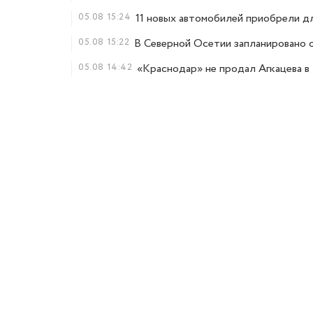
05.08
15:24
11 новых автомобилей приобрели 
05.08
15:22
В Северной Осетии запланировано 
05.08
14:42
«Краснодар» не продал Агкацева в 