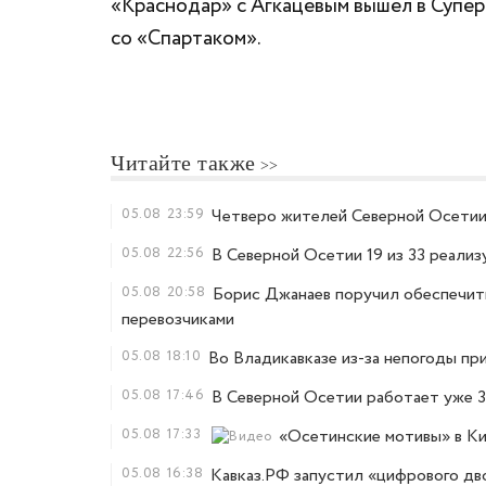
«Краснодар» с Агкацевым вышел в Суперф
со «Спартаком».
Читайте также
05.08
23:59
Четверо жителей Северной Осетии,
05.08
22:56
В Северной Осетии 19 из 33 реали
05.08
20:58
Борис Джанаев поручил обеспечить
перевозчиками
05.08
18:10
Во Владикавказе из-за непогоды пр
05.08
17:46
В Северной Осетии работает уже 3
05.08
17:33
«Осетинские мотивы» в К
05.08
16:38
Кавказ.РФ запустил «цифрового дв