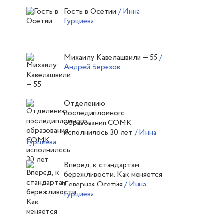
Гость в Осетии
/ Инна
Гурциева
Михаилу Кавелашвили — 55
/
Андрей Березов
Отделению
последипломного
образования СОМК
исполнилось 30 лет
/ Инна
Гурциева
Вперед, к стандартам
бережливости. Как меняется
Северная Осетия
/ Инна
Гурциева