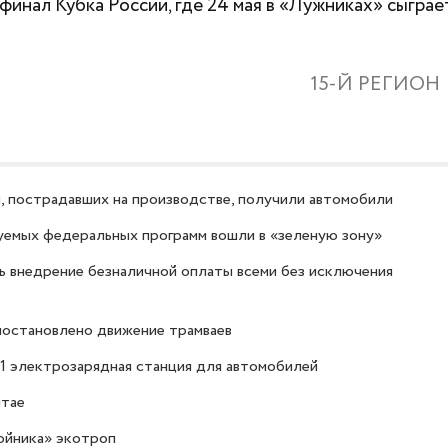
инал Кубка России, где 24 мая в «Лужниках» сыграе
15-Й РЕГИОН
 пострадавших на производстве, получили автомобили
зуемых федеральных программ вошли в «зеленую зону»
 внедрение безналичной оплаты всеми без исключения
иостановлено движение трамваев
1 электрозарядная станция для автомобилей
итае
ойника» экотроп