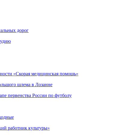
нальных дорог
тудию
ьности «Скорая медицинская помощь»
Большого шлема в Лозанне
пе первенства России по футболу
ыходные
кий работник культуры»