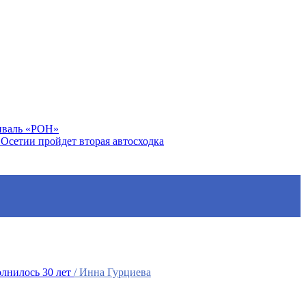
тиваль «РОН»
Осетии пройдет вторая автосходка
лнилось 30 лет
/ Инна Гурциева