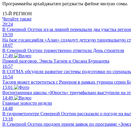
Программæйы архайджытæн ратдзысты фæйнæ милуан сомы.
15-Й РЕГИОН
Читайте также
20:24
В Северной Осетии из-за ливней перекрыли два участка регио
19:59
На базе госансамбля «Алан» создадут детскую танцевальную с
18:07
В Северной Осетии торжественно отметили День строителя
17:49
Прямой разговор. Эмиль Тагиев и Оксана Бурнацева
16:57
В СОГМА обсудили развитие системы подготовки по специал
16:54
Тасоев может встретиться с Ринером в рамках турнира серии 
15:01
Воспитанники школы «Юность» триумфально выступили на эта
14:49
Главные новости недели
14:48
В гидрометцентре Северной Осетии рассказали о погоде на в
13:18
В Северной Осетии продлен прием заявок по программе «Земс