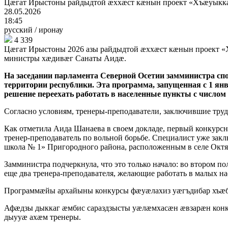
Цæгат Ирыстоны райдыдтой æххæст кæнын проект «Хъæуыкка
28.05.2026
18:45
русский
/
иронау
4 339
Цæгат Ирыстоны 2026 азы райдыдтой æххæст кæнын проект «
министры хæдивæг Санаты Аидæ.
На заседании парламента Северной Осетии замминистра спо
территории республики. Эта программа, запущенная с 1 ян
решение переехать работать в населенные пункты с числом 
Согласно условиям, тренеры-преподаватели, заключившие тру
Как отметила Аида Шанаева в своем докладе, первый конкурсны
тренер-преподаватель по вольной борьбе. Специалист уже за
школа № 1» Пригородного района, расположенным в селе Октя
Замминистра подчеркнула, что это только начало: во втором п
еще два тренера-преподавателя, желающие работать в малых н
Программæйы архайыны конкурсы фæуæлахиз уæгъдибар хъæбы
Афæдзы дыккаг æмбис сараздзысты уæлæмхасæн æвзарæн конк
дыууæ ахæм тренеры.