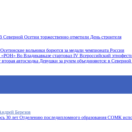
 Северной Осетии торжественно отметили День строителя
Осетинские вольники борются за медали чемпионата России
Во Владикавказе стартовал IV Всероссийский этнофес
Девушки за рулем объединяются: в Северной 
 Андрей Березов
Отделению последипломного образования СОМК испо