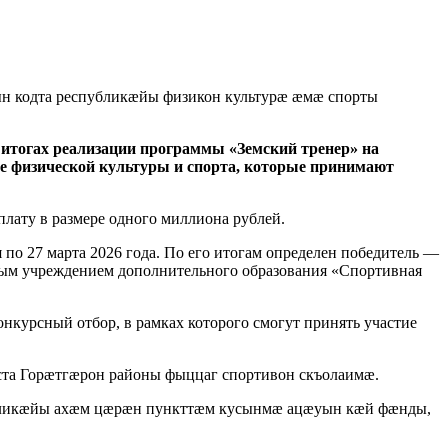
н кодта республикæйы физикон культурæ æмæ спорты
 итогах реализации программы «Земский тренер» на
ере физической культуры и спорта, которые принимают
лату в размере одного миллиона рублей.
по 27 марта 2026 года. По его итогам определен победитель —
ным учреждением дополнительного образования «Спортивная
онкурсный отбор, в рамках которого смогут принять участие
та Горæтгæрон районы фыццаг спортивон скъолаимæ.
убликæйы ахæм цæрæн пункттæм кусынмæ ацæуын кæй фæнды,