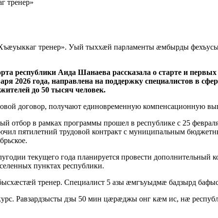
г тренер»
Хъæуыккаг тренер». Уый тыххæй парламенты æмбырды фехъусы
рта республики Аида Шанаева рассказала о старте и первых
варя 2026 года, направлена на поддержку специалистов в сф
жителей до 50 тысяч человек.
довой договор, получают единовременную компенсационную вып
й отбор в рамках программы прошел в республике с 25 февраля 
ключил пятилетний трудовой контракт с муниципальным бюджет
брьское.
олугодии текущего года планируется провести дополнительный к
аселенных пунктах республики.
схæстæй тренер. Специалист 5 азы æмгъуыдмæ бадзырд бафыс
урс. Равзардзысты дзы 50 мин цæрæджы онг кæм ис, нæ респ