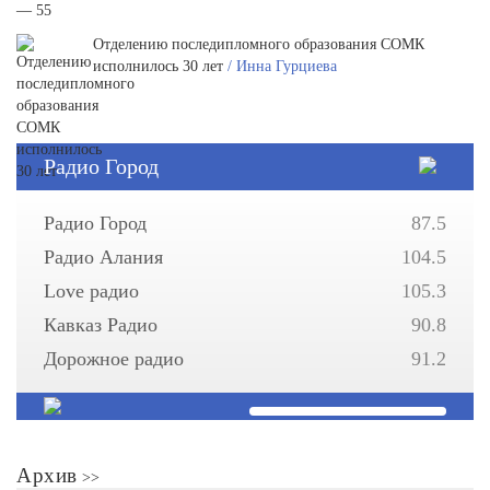
Отделению последипломного образования СОМК
исполнилось 30 лет
/ Инна Гурциева
Радио Город
Радио Город
87.5
Радио Алания
104.5
Love радио
105.3
Кавказ Радио
90.8
Дорожное радио
91.2
Архив