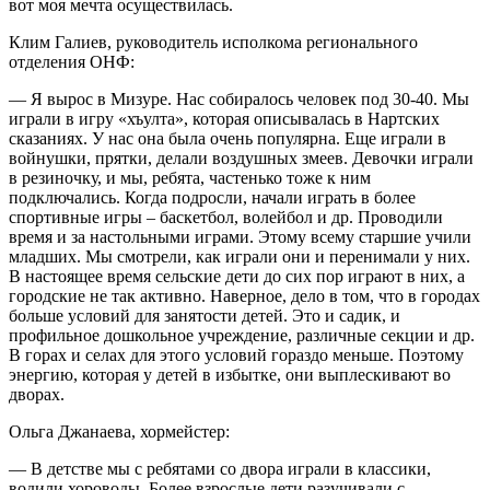
вот моя мечта осуществилась.
Клим Галиев, руководитель исполкома регионального
отделения ОНФ:
— Я вырос в Мизуре. Нас собиралось человек под 30-40. Мы
играли в игру «хъулта», которая описывалась в Нартских
сказаниях. У нас она была очень популярна. Еще играли в
войнушки, прятки, делали воздушных змеев. Девочки играли
в резиночку, и мы, ребята, частенько тоже к ним
подключались. Когда подросли, начали играть в более
спортивные игры – баскетбол, волейбол и др. Проводили
время и за настольными играми. Этому всему старшие учили
младших. Мы смотрели, как играли они и перенимали у них.
В настоящее время сельские дети до сих пор играют в них, а
городские не так активно. Наверное, дело в том, что в городах
больше условий для занятости детей. Это и садик, и
профильное дошкольное учреждение, различные секции и др.
В горах и селах для этого условий гораздо меньше. Поэтому
энергию, которая у детей в избытке, они выплескивают во
дворах.
Ольга Джанаева, хормейстер:
— В детстве мы с ребятами со двора играли в классики,
водили хороводы. Более взрослые дети разучивали с