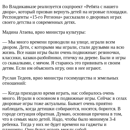
Во Владикавказе реализуется соцпроект «Ребята с нашего
двора», который призван вернуть детей на игровые площадки.
Респонденты «15-го Региона» рассказали о дворовых играх
своего детства и современных детях.
Мадина Атаева, врио министра культуры:
— Мы много времени проводили на улице, играли всем
двором. Дети, с которыми мы играли, стали друзьями на всю
жизнь. Все наши игры были очень подвижные: резиночки,
классики, казаки-разбойники, птичку на дереве. Были и игры
со скакалками, с мячом. Я стараюсь это прививать и своим
детям. Если им объяснить игру, они в нее играют.
Руслан Тедеев, врио министра госимущества и земельных
отношений:
— Когда приходило время играть, нас собиралось очень
много. Играли в основном в подвижные игры. Сейчас в селах
дворовые игры тоже актуальны. Бывает очень приятно
наблюдать, когда детишки собираются, носятся, борются. В
городе ситуация обратная. Думаю, основная причина в том,
что в семьях мало детей. Надо, чтобы было минимум 3-4
ребенка. Тогда у них не будет времени на гаджеты и
планшеты. Они будут играть между собой.