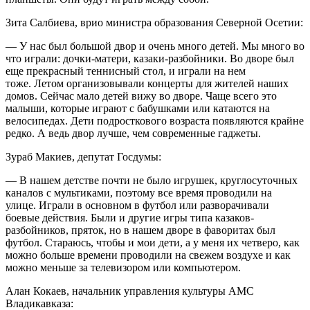
Зита Салбиева, врио министра образования Северной Осетии:
— У нас был большой двор и очень много детей. Мы много во
что играли: дочки-матери, казаки-разбойники. Во дворе был
еще прекрасный теннисный стол, и играли на нем
тоже. Летом организовывали концерты для жителей наших
домов. Сейчас мало детей вижу во дворе. Чаще всего это
малыши, которые играют с бабушками или катаются на
велосипедах. Дети подросткового возраста появляются крайне
редко. А ведь двор лучше, чем современные гаджеты.
Зураб Макиев, депутат Госдумы:
— В нашем детстве почти не было игрушек, круглосуточных
каналов с мультиками, поэтому все время проводили на
улице. Играли в основном в футбол или разворачивали
боевые действия. Были и другие игры типа казаков-
разбойников, пряток, но в нашем дворе в фаворитах был
футбол. Стараюсь, чтобы и мои дети, а у меня их четверо, как
можно больше времени проводили на свежем воздухе и как
можно меньше за телевизором или компьютером.
Алан Кокаев, начальник управления культуры АМС
Владикавказа: