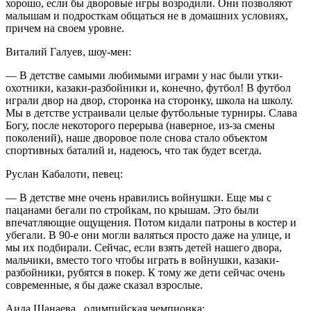
хорошо, если бы дворовые игры возродили. Они позволяют
малышам и подросткам общаться не в домашних условиях,
причем на своем уровне.
Виталий Галуев, шоу-мен:
— В детстве самыми любимыми играми у нас были утки-
охотники, казаки-разбойники и, конечно, футбол! В футбол
играли двор на двор, сторонка на сторонку, школа на школу.
Мы в детстве устраивали целые футбольные турниры. Слава
Богу, после некоторого перерыва (наверное, из-за смены
поколений), наше дворовое поле снова стало объектом
спортивных баталий и, надеюсь, что так будет всегда.
Руслан Кабалоти, певец:
— В детстве мне очень нравились войнушки. Еще мы с
пацанами бегали по стройкам, по крышам. Это были
впечатляющие ощущения. Потом кидали патроны в костер и
убегали. В 90-е они могли валяться просто даже на улице, и
мы их подбирали. Сейчас, если взять детей нашего двора,
мальчики, вместо того чтобы играть в войнушки, казаки-
разбойники, рубятся в покер. К тому же дети сейчас очень
современные, я бы даже сказал взрослые.
Аида Шанаева, олимпийская чемпионка: