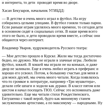
и интернета, то дети проводят время во дворе.
Хасан Бекузаров, начальник УГИБДД:
— В детстве я очень много играл в футбол. На игру
собирались целыми улицами. В футбол гоняли только парни.
Если раньше играм уделялось много времени, то сегодня дети
в основном сидят в социальных сетях. В наше время всего
этого не было, и дети проводили время вместе, а сейчас они
общаются через интернет.
Владимир Уваров, худруководитель Русского театра:
— Мое детство прошло в Курске. Жили мы тогда достаточно
бедно, но дружно. Мы не играли в злачные игры. Любили
футбол, хоккей. В хоккей мы играли не на коньках, и даже
двор не заливали. Еще я очень любил играть в преферанс и
хорошо его усвоил. Потом, к большому счастью для меня и
для моих друзей, мы очень много читали. Когда появлялось
что-то громкое в литературе, например «Три мушкетера»,
делали себе шпаги и ходили как дураки. В классе пятом или
шестом я начал посещать ТЮЗ. Сейчас это вспоминать даже
удивительно. Еще мы читали стихи Рождественского,
Евтушенко с такой верой, будто как минимуму станем
заслуженными артистами, а по максимуму — народными. Ну