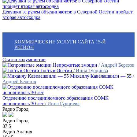
Девушки за рулем объединяются: в Северной Осетии пройдет
вторая автосходка
КОММЕРЧЕСКИЕ УСЛУГИ САЙТА 15-Й
РЕГИОН
Статьи колумнистов
Непрожитые эмоции
/ Андрей Березов
Гость в Осетии
/ Инна Гурциева
Михаилу Кавелашвили — 55
/
Андрей Березов
Отделению последипломного образования СОМК
исполнилось 30 лет
/ Инна Гурциева
Радио Город
Радио Город
87.5
Радио Алания