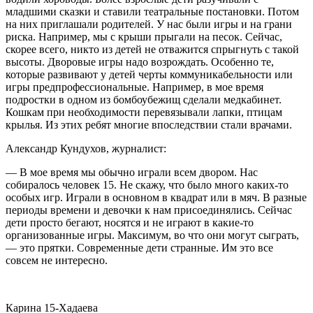
младшими сказки и ставили театральные постановки. Потом
на них приглашали родителей. У нас были игры и на грани
риска. Например, мы с крыши прыгали на песок. Сейчас,
скорее всего, никто из детей не отважится спрыгнуть с такой
высоты. Дворовые игры надо возрождать. Особенно те,
которые развивают у детей черты коммуникабельности или
игры предпрофессиональные. Например, в мое время
подростки в одном из бомбоубежищ сделали медкабинет.
Кошкам при необходимости перевязывали лапки, птицам
крылья. Из этих ребят многие впоследствии стали врачами.
Александр Кундухов, журналист:
— В мое время мы обычно играли всем двором. Нас
собиралось человек 15. Не скажу, что было много каких-то
особых игр. Играли в основном в квадрат или в мяч. В разные
периоды времени и девочки к нам присоединялись. Сейчас
дети просто бегают, носятся и не играют в какие-то
организованные игры. Максимум, во что они могут сыграть,
— это прятки. Современные дети странные. Им это все
совсем не интересно.
Карина 15-Хадаева