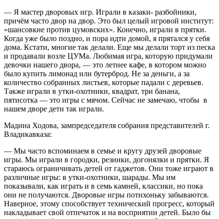
— Я мастер дворовых игр. Играли в казаки- разбойники,
причём часто двор на двор. Это был целый игровой институт:
«шансовкие против цумовских». Конечно, играли в прятки.
Когда уже было поздно, и пора идти домой, я прятался у себя
дома. Кстати, многие так делали. Еще мы делали торт из песка
и продавали возле ЦУМа. Любимая игра, которую придумали
девочки нашего двора, — это летнее кафе, в котором можно
было купить лимонад или бутерброд. Не за деньги, а за
количество собранных листьев, которые падали с деревьев.
Также играли в утки-охотники, квадрат, три банана,
пятисотка — это игры с мячом. Сейчас не замечаю, чтобы в
нашем дворе дети так играли.
Мадина Ходова, зампредседателя собрания представителей г.
Владикавказа:
— Мы часто вспоминаем в семье и кругу друзей дворовые
игры. Мы играли в городки, резинки, догонялки и прятки. Я
стараюсь ограничивать детей от гаджетов. Они тоже играют в
различные игры: в утки-охотники, шарады. Мы им
показывали, как играть и в семь камней, классики, но пока
они не получаются. Дворовые игры потихоньку забываются.
Наверное, этому способствует технический прогресс, который
накладывает свой отпечаток и на восприятии детей. Было бы