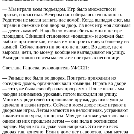
— Мы играли всем подъездом. Игр было множество: и
прятки, и классики. Вечером нас собиралось очень много.
Родители не могли загнать нас домой. Когда выпадал снег, мы
играли в снежные бои двор на двор. Из всех игр моя любимая
— девять камней. Надо было мячом сбить камни в центре
площадки. Сбивший становился «водящим» и должен был
выбить противников, не дав им построить новую башенку из
камней. Сейчас никто ни во что не играет. Во дворе, где я
выросла, дети, по-моему, вообще не выглядывают на улицу.
Выходят только совсем маленькие поиграть в песочнице.
Светлана Гацоева, руководитель УФССП:
— Раньше все были во дворах. Поиграть приходили из
соседних домов, организовывали команды. Играть во дворе
— это уже была своеобразная программа. После школы мы
час-два занимались уроками, потом выходили на улицу.
Многих у родителей отпрашивали друзья, другим с улицы
кричали и звали играть. Сейчас в моем дворе тоже играют в
дворовые игры. Летом катаются на велосипедах, устраивают
какие-то конкурсы, концерты. Моя дочка тоже участвовала в
одном из них прошлым летом — она пела в осетинском
наряде. Наряд кто-то даже взял напрокат. Это не во всех
дворах так, конечно. Если в доме нет наворотов, компьютера