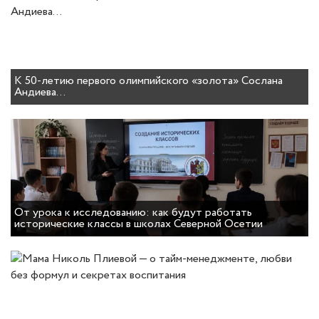
К 50-летию первого олимпийского «золота» Сослана
Андиева…
От урока к исследованию: как будут работать
исторические классы в школах Северной Осетии