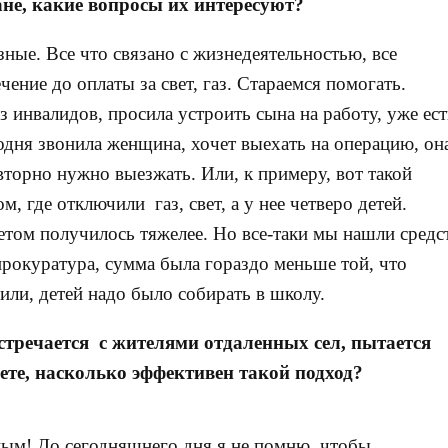
ане, какие вопросы их интересуют?
ые. Все что связано с жизнедеятельностью, все
ение до оплаты за свет, газ. Стараемся помогать.
 инвалидов, просила устроить сына на работу, уже ест
одня звонила женщина, хочет выехать на операцию, он
вторно нужно выезжать. Или, к примеру, вот такой
, где отключили газ, свет, а у нее четверо детей.
ветом получилось тяжелее. Но все-таки мы нашли средс
рокуратура, сумма была гораздо меньше той, что
или, детей надо было собирать в школу.
тречается с жителями отдаленных сел, пытается
аете, насколько эффективен такой подход?
ым! До сегодняшнего дня я не помню, чтобы