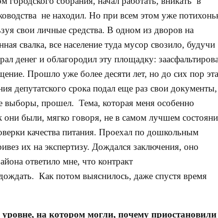
м городского собрания, начал работать, вникать в
ководства не находил. Но при всем этом уже потихонь
зуя свои личные средства. В одном из дворов на
ная свалка, все население туда мусор свозило, будучи
рал денег и облагородил эту площадку: заасфальтирова
щение. Прошло уже более десяти лет, но до сих пор эт
ия депутатского срока подал еще раз свои документы,
ие выборы, прошел. Тема, которая меня особенно
к они были, мягко говоря, не в самом лучшем состояни
проверки качества питания. Проехал по дошкольным
ивез их на экспертизу. Дождался заключения, оно
айона ответило мне, что контракт
дождать. Как потом выяснилось, даже спустя время
 уровне, на котором могли, почему приостановили