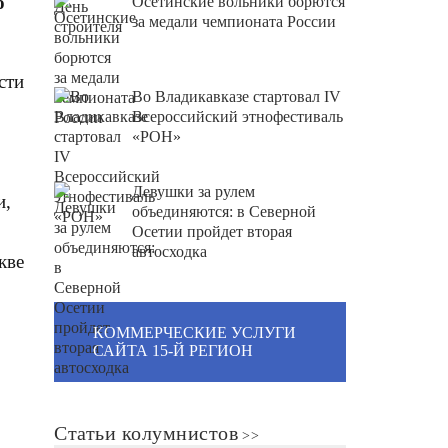
о
Осетинские вольники борются
за медали чемпионата России
сти
Во Владикавказе стартовал IV
Всероссийский этнофестиваль
«РОН»
Девушки за рулем
и,
объединяются: в Северной
Осетии пройдет вторая
автосходка
кве
КОММЕРЧЕСКИЕ УСЛУГИ
САЙТА 15-Й РЕГИОН
Статьи колумнистов