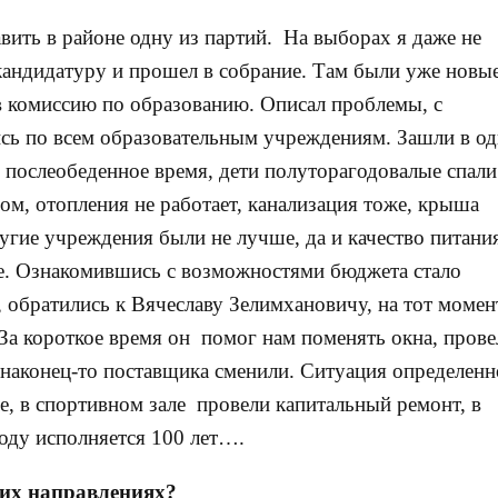
ить в районе одну из партий. На выборах я даже не
кандидатуру и прошел в собрание. Там были уже новы
в комиссию по образованию. Описал проблемы, с
сь по всем образовательным учреждениям. Зашли в о
о послеобеденное время, дети полуторагодовалые спали
ом, отопления не работает, канализация тоже, крыша
ругие учреждения были не лучше, да и качество питани
ыше. Ознакомившись с возможностями бюджета стало
, обратились к Вячеславу Зелимхановичу, на тот момен
 За короткое время он помог нам поменять окна, прове
 наконец-то поставщика сменили. Ситуация определенн
е, в спортивном зале провели капитальный ремонт, в
году исполняется 100 лет….
гих направлениях?