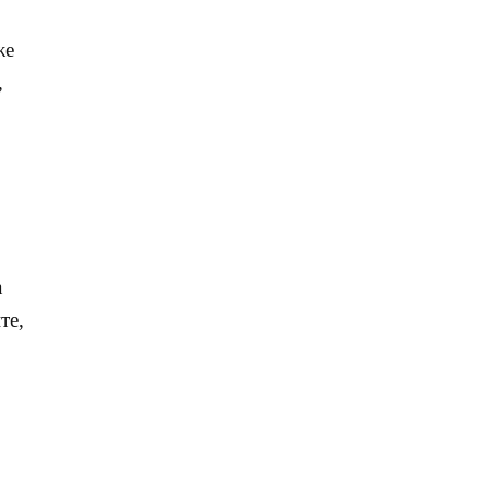
же
,
а
те,