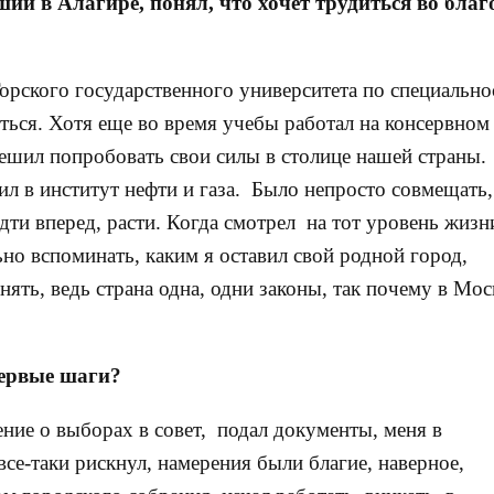
ий в Алагире, понял, что хочет трудиться во благ
орского государственного университета по специально
ться. Хотя еще во время учебы работал на консервном
Решил попробовать свои силы в столице нашей страны.
ил в институт нефти и газа. Было непросто совмещать,
дти вперед, расти. Когда смотрел на тот уровень жизн
ьно вспоминать, каким я оставил свой родной город,
ять, ведь страна одна, одни законы, так почему в Мос
первые шаги?
ение о выборах в совет, подал документы, меня в
все-таки рискнул, намерения были благие, наверное,