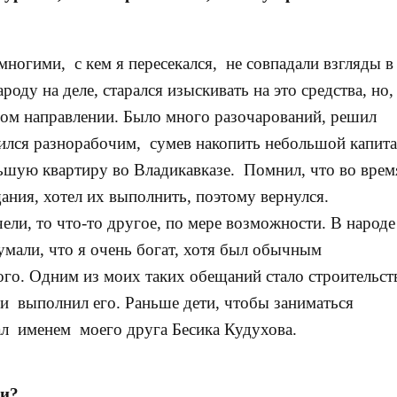
ногими, с кем я пересекался, не совпадали взгляды в
оду на деле, старался изыскивать на это средства, но,
ном направлении. Было много разочарований, решил
дился разнорабочим, сумев накопить небольшой капита
ьшую квартиру во Владикавказе. Помнил, что во врем
ния, хотел их выполнить, поэтому вернулся.
ели, то что-то другое, по мере возможности. В народе
 думали, что я очень богат, хотя был обычным
ого. Одним из моих таких обещаний стало строительст
 и выполнил его. Раньше дети, чтобы заниматься
ал именем моего друга Бесика Кудухова.
хи?