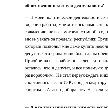
общественно-полезную деятельность?
— В моей политической деятельности со м
видении работы, мне хотелось помогать нар
сожалению, не все смотрели со мной в од
вновь уехать за пределы республики.Тру
который позволил мне даже купить небол
депутатского срока мною были даны обеща
Приобретал на заработанные деньги то кач
осталось, что я депутат, и все почему-то
разнорабочим. Не стал переубеждать ник
спортивного зала в УЗК, продал квартиру
спортом в Алагир добирались. Назвали з
— А кто там занимается, уже есть успе