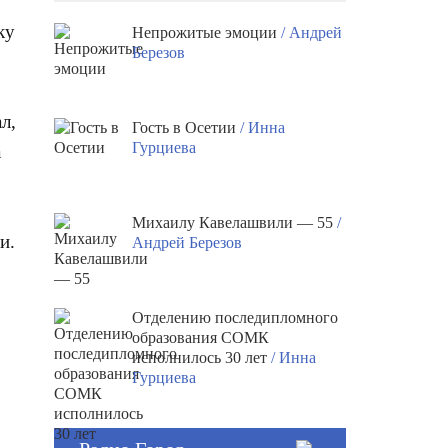
ку
Непрожитые эмоции
/ Андрей
Березов
л,
Гость в Осетии
/ Инна
Гурциева
а
Михаилу Кавелашвили — 55
/
и.
Андрей Березов
Отделению последипломного
образования СОМК
исполнилось 30 лет
/ Инна
Гурциева