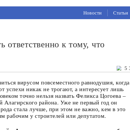
СЕЙЧАС ВО
ВЛАДИКАВКАЗЕ
Новости
Статьи
21°
(Ясно)
66 %
1.57 м/с
 ответственно к тому, что
5 
зиться вирусом повсеместного равнодушия, когда
т успехи никак не трогают, а интересует лишь
овеком точно нельзя назвать Феликса Цогоева –
й Алагирского района. Уже не первый год он
арода стала лучше, при этом не важно, кем в это
ым рабочим у строителей или депутатом.