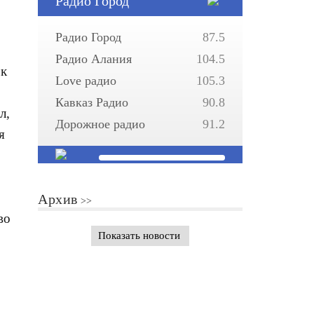
Радио Город
Радио Город
87.5
Радио Алания
104.5
 к
Love радио
105.3
Кавказ Радио
90.8
л,
Дорожное радио
91.2
я
Архив
во
Показать новости