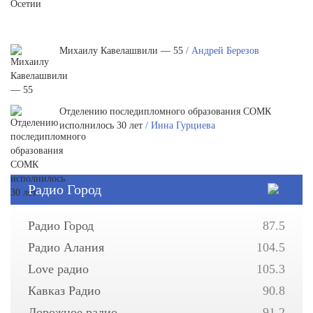
Михаилу Кавелашвили — 55
/ Андрей Березов
Отделению последипломного образования СОМК
исполнилось 30 лет
/ Инна Гурциева
Радио Город
Радио Город
87.5
Радио Алания
104.5
Love радио
105.3
Кавказ Радио
90.8
Дорожное радио
91.2