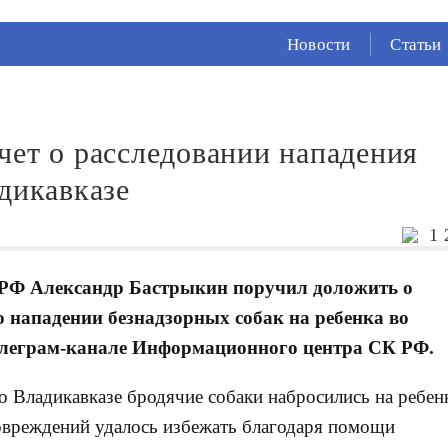
СЕЙЧАС ВО
ВЛАДИКАВКАЗЕ
Новости
Статьи
16°
(Ясно)
87 %
1.72 м/с
чет о расследовании нападения
дикавказе
1 
 РФ Александр Бастрыкин поручил доложить о
 нападении безнадзорных собак на ребенка во
телеграм-канале Информационного центра СК РФ.
о Владикавказе бродячие собаки набросились на ребен
овреждений удалось избежать благодаря помощи