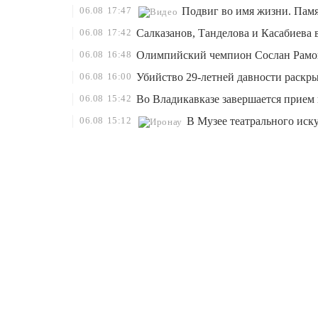
06.08
17:47
Подвиг во имя жизни. Памя
06.08
17:42
Салказанов, Танделова и Касабиева
06.08
16:48
Олимпийский чемпион Сослан Рамон
06.08
16:00
Убийство 29-летней давности раскр
06.08
15:42
Во Владикавказе завершается прием 
06.08
15:12
В Музее театрального иск