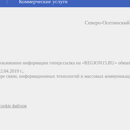
Коммерческие услуги
Северо-Осетински
льзовании информации гиперссылка на «REGION15.RU» обязат
.04.2019 г.,
ере связи, информационных технологий и массовых коммуника
ookie файлов