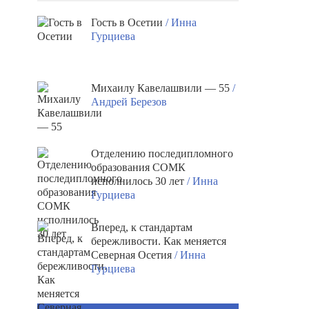
Гость в Осетии
/ Инна
Гурциева
Михаилу Кавелашвили — 55
/
Андрей Березов
Отделению последипломного
образования СОМК
исполнилось 30 лет
/ Инна
Гурциева
Вперед, к стандартам
бережливости. Как меняется
Северная Осетия
/ Инна
Гурциева