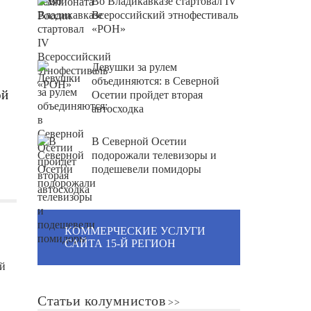
Во Владикавказе стартовал IV
Всероссийский этнофестиваль
«РОН»
Девушки за рулем
объединяются: в Северной
ой
Осетии пройдет вторая
автосходка
В Северной Осетии
подорожали телевизоры и
подешевели помидоры
КОММЕРЧЕСКИЕ УСЛУГИ
САЙТА 15-Й РЕГИОН
й
Статьи колумнистов