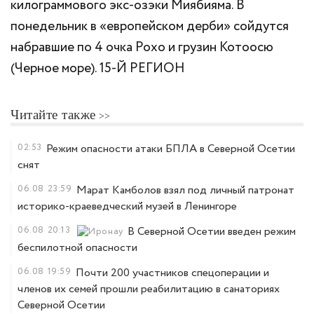
килограммового экс-озэки Миябияма. В
понедельник в «европейском дерби» сойдутся
набравшие по 4 очка Рохо и грузин Котоосю
(Черное море). 15-Й РЕГИОН
Читайте также
02:53
Режим опасности атаки БПЛА в Северной Осетии
снят
06.08
23:59
Марат Камболов взял под личный патронат
историко-краеведческий музей в Ленингоре
06.08
20:13
В Северной Осетии введен режим
беспилотной опасности
06.08
19:59
Почти 200 участников спецоперации и
членов их семей прошли реабилитацию в санаториях
Северной Осетии