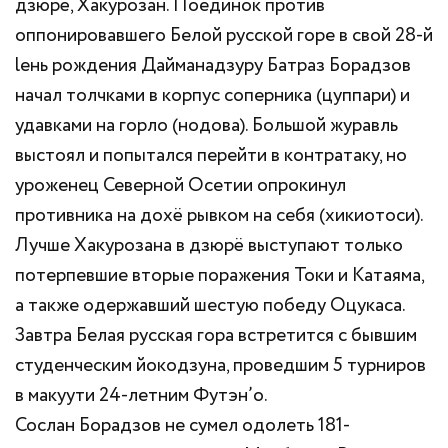
дзюрё, Хакурозан. Поединок против
оппонировавшего Белой русской горе в свой 28-й
lень рождения Дайманадзуру Батраз Борадзов
начал толчками в корпус соперника (цуппари) и
удавками на горло (нодова). Большой журавль
выстоял и попытался перейти в контратаку, но
уроженец Северной Осетии опрокинул
противника на дохё рывком на себя (хикиотоси).
Лучше Хакурозана в дзюрё выступают только
потерпевшие вторые поражения Токи и Катаяма,
а также одержавший шестую победу Оцукаса.
Завтра Белая русская гора встретится с бывшим
студенческим йокодзуна, проведшим 5 турниров
в макуути 24-летним Футэн’о.
Сослан Борадзов не сумел одолеть 181-