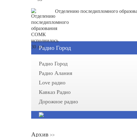
Отделению последипломного образов
Радио Город
Радио Город
Радио Алания
Love радио
Кавказ Радио
Дорожное радио
Архив