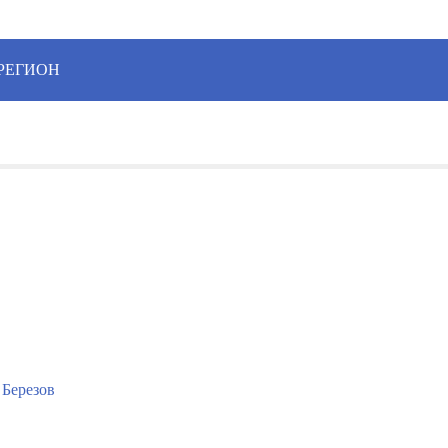
 РЕГИОН
 Березов