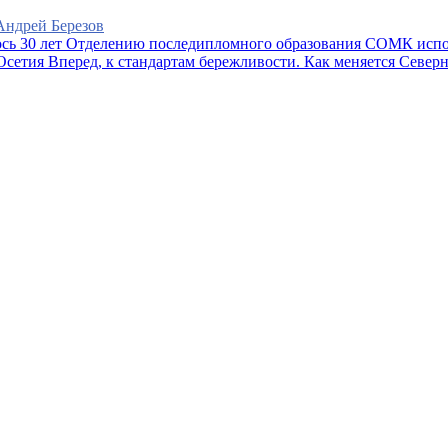
 Андрей Березов
Отделению последипломного образования СОМК испо
Вперед, к стандартам бережливости. Как меняется Север