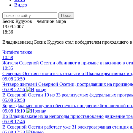
Видео
Бесик Кудухов – чемпион мира
19.09.2007
18:36
Владикавказец Бесик Кудухов стал победителем проходящего в
Читайте также
10:58
Жителя Северной Осетии обвиняют в призыве к насилию в отн
10:35
Северная Осетия готовится к открытию Школы креативных ин
05.08
23:59
Четверо жителей Северной Осетии, пострадавших на производ
05.08
22:56
В Северной Осетии 19 из 33 реализуемых федеральных програ
05.08
20:58
Борис Джанаев поручил обеспечить внедрение безналичной оп
05.08
18:10
Во Владикавказе из-за непогоды приостановлено движение тр
05.08
17:46
В Северной Осетии работает уже 31 электрозарядная станция 
05.08
17:33