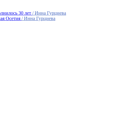
лнилось 30 лет
/ Инна Гурциева
ная Осетия
/ Инна Гурциева