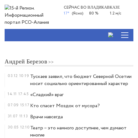
СЕЙЧАС ВО
ВЛАДИКАВКАЗЕ
17°
(Ясно)
80 %
1.2 м/с
Андрей Березов
03.12
10:19
Тускаев заявил, что бюджет Северной Осетии
носит социально ориентированный характер
14.11
17:45
«Сладкий» враг
07.09
15:17
Кто спасет Моздок от мусора?
31.07
11:13
Врачи навсегда
30.05
12:10
Театр – это намного доступнее, чем думают
многие