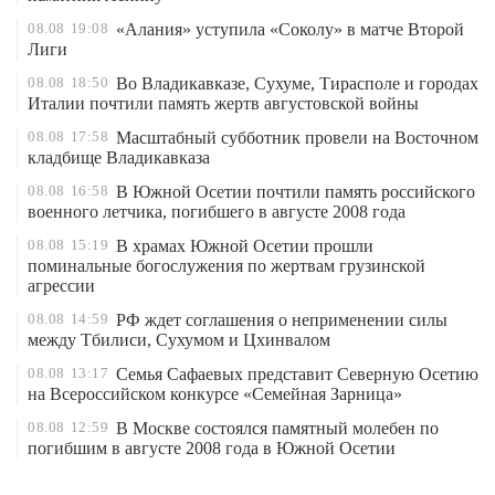
08.08
19:08
«Алания» уступила «Соколу» в матче Второй
Лиги
08.08
18:50
Во Владикавказе, Сухуме, Тирасполе и городах
Италии почтили память жертв августовской войны
08.08
17:58
Масштабный субботник провели на Восточном
кладбище Владикавказа
08.08
16:58
В Южной Осетии почтили память российского
военного летчика, погибшего в августе 2008 года
08.08
15:19
В храмах Южной Осетии прошли
поминальные богослужения по жертвам грузинской
агрессии
08.08
14:59
РФ ждет соглашения о неприменении силы
между Тбилиси, Сухумом и Цхинвалом
08.08
13:17
Семья Сафаевых представит Северную Осетию
на Всероссийском конкурсе «Семейная Зарница»
08.08
12:59
В Москве состоялся памятный молебен по
погибшим в августе 2008 года в Южной Осетии