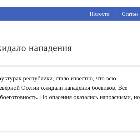
СЕЙЧАС ВО
ВЛАДИКАВКАЗЕ
Новости
Статьи
17°
(Облачно)
94 %
0.34 м/с
идало нападения
уктурах республики, стало известно, что всю
ерной Осетии ожидали нападения боевиков. Все
боеготовность. Но опасения оказались напрасными, н