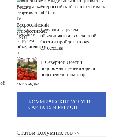
Во Владикавказе стартовал IV
Всероссийский этнофестиваль
«РОН»
Девушки за рулем
объединяются: в Северной
Осетии пройдет вторая
автосходка
В Северной Осетии
подорожали телевизоры и
подешевели помидоры
ной
КОММЕРЧЕСКИЕ УСЛУГИ
САЙТА 15-Й РЕГИОН
Статьи колумнистов