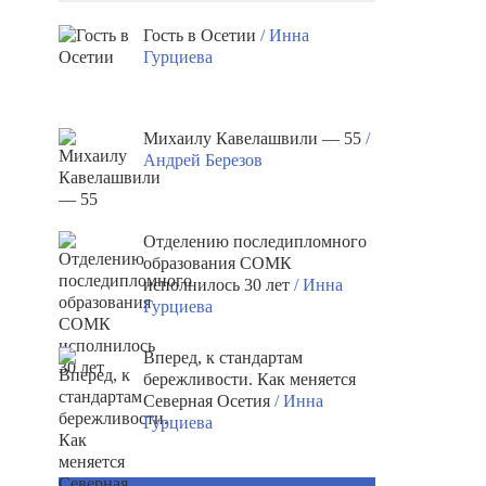
Гость в Осетии
/ Инна
Гурциева
Михаилу Кавелашвили — 55
/
Андрей Березов
Отделению последипломного
образования СОМК
исполнилось 30 лет
/ Инна
Гурциева
Вперед, к стандартам
бережливости. Как меняется
Северная Осетия
/ Инна
Гурциева