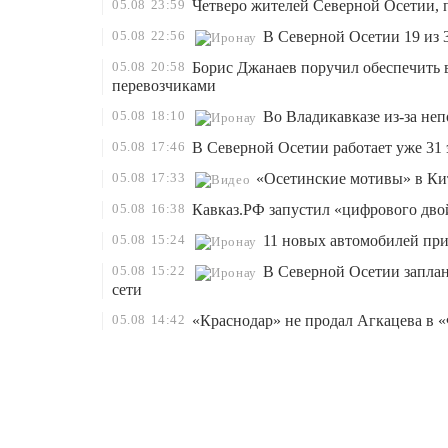
05.08
23:59
Четверо жителей Северной Осетии, 
05.08
22:56
В Северной Осетии 19 из 
05.08
20:58
Борис Джанаев поручил обеспечить 
перевозчиками
05.08
18:10
Во Владикавказе из-за не
05.08
17:46
В Северной Осетии работает уже 31 
05.08
17:33
«Осетинские мотивы» в Ки
05.08
16:38
Кавказ.РФ запустил «цифрового дво
05.08
15:24
11 новых автомобилей пр
05.08
15:22
В Северной Осетии запла
сети
05.08
14:42
«Краснодар» не продал Агкацева в «