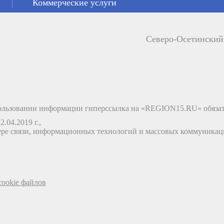
Коммерческие услуги
Северо-Осетински
льзовании информации гиперссылка на «REGION15.RU» обязат
.04.2019 г.,
ере связи, информационных технологий и массовых коммуника
ookie файлов