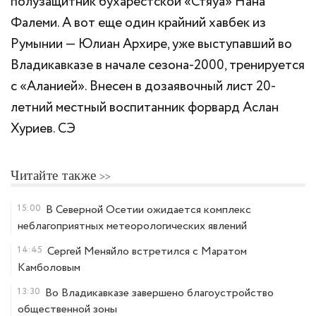
полузащитник бухарестской «Стяуа» Нана
Фалеми. А вот еще один крайний хавбек из
Румынии — Юлиан Архире, уже выступавший во
Владикавказе в начале сезона-2000, тренируется
с «Аланией». Внесен в дозаявочный лист 20-
летний местный воспитанник форвард Аслан
Хуриев. CЭ
Читайте также
15:00
В Северной Осетии ожидается комплекс
неблагоприятных метеорологических явлений
14:45
Сергей Меняйло встретился с Маратом
Камболовым
13:30
Во Владикавказе завершено благоустройство
общественной зоны