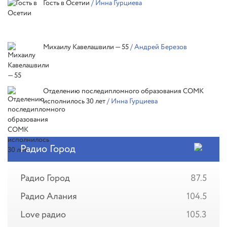
Гость в Осетии
/ Инна Гурциева
Михаилу Кавелашвили — 55
/ Андрей Березов
Отделению последипломного образования СОМК
исполнилось 30 лет
/ Инна Гурциева
Радио Город
Радио Город
87.5
Радио Алания
104.5
Love радио
105.3