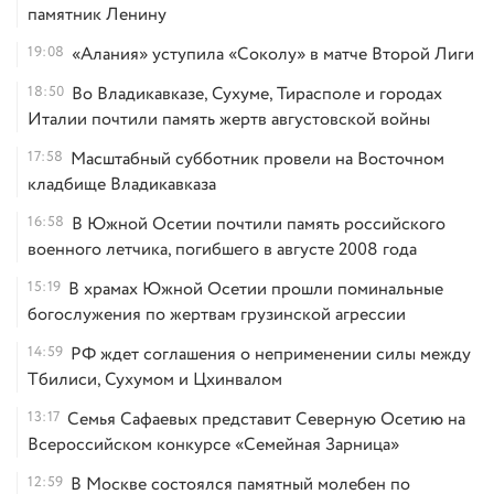
памятник Ленину
19:08
«Алания» уступила «Соколу» в матче Второй Лиги
18:50
Во Владикавказе, Сухуме, Тирасполе и городах
Италии почтили память жертв августовской войны
17:58
Масштабный субботник провели на Восточном
кладбище Владикавказа
16:58
В Южной Осетии почтили память российского
военного летчика, погибшего в августе 2008 года
15:19
В храмах Южной Осетии прошли поминальные
богослужения по жертвам грузинской агрессии
14:59
РФ ждет соглашения о неприменении силы между
Тбилиси, Сухумом и Цхинвалом
13:17
Семья Сафаевых представит Северную Осетию на
Всероссийском конкурсе «Семейная Зарница»
12:59
В Москве состоялся памятный молебен по