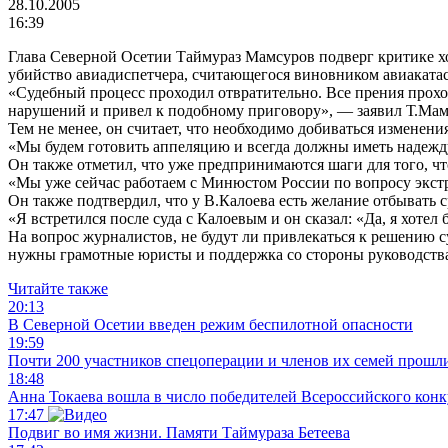
28.10.2005
16:39
Глава Северной Осетии Таймураз Мамсуров подверг критике хо
убийство авиадиспетчера, считающегося виновником авиакатас
«Судебный процесс проходил отвратительно. Все прения прохо
нарушений и привел к подобному приговору», — заявил Т.Мам
Тем не менее, он считает, что необходимо добиваться изменени
«Мы будем готовить аппеляцию и всегда должны иметь надежд
Он также отметил, что уже предпринимаются шаги для того, ч
«Мы уже сейчас работаем с Минюстом России по вопросу экстр
Он также подтвердил, что у В.Калоева есть желание отбывать 
«Я встретился после суда с Калоевым и он сказал: «Да, я хотел
На вопрос журналистов, не будут ли привлекаться к решению
нужны грамотные юристы и поддержка со стороны руководства 
Читайте также
20:13
В Северной Осетии введен режим беспилотной опасности
19:59
Почти 200 участников спецоперации и членов их семей прошл
18:48
Анна Токаева вошла в число победителей Всероссийского конк
17:47
Подвиг во имя жизни. Памяти Таймураза Бетеева