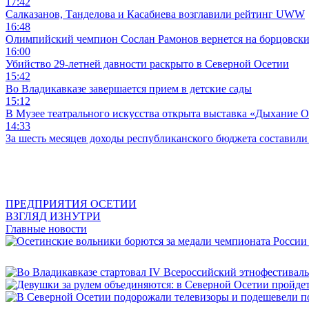
17:42
Салказанов, Танделова и Касабиева возглавили рейтинг UWW
16:48
Олимпийский чемпион Сослан Рамонов вернется на борцовски
16:00
Убийство 29-летней давности раскрыто в Северной Осетии
15:42
Во Владикавказе завершается прием в детские сады
15:12
В Музее театрального искусства открыта выставка «Дыхание 
14:33
За шесть месяцев доходы республиканского бюджета составили
ПРЕДПРИЯТИЯ ОСЕТИИ
ВЗГЛЯД ИЗНУТРИ
Главные новости