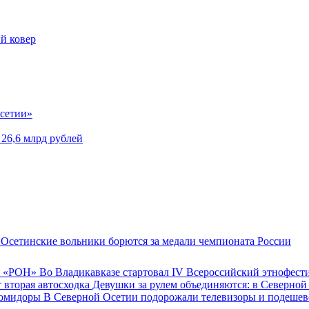
й ковер
Осетии»
 26,6 млрд рублей
Осетинские вольники борются за медали чемпионата России
Во Владикавказе стартовал IV Всероссийский этнофес
Девушки за рулем объединяются: в Северной 
В Северной Осетии подорожали телевизоры и подеше