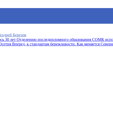
 Андрей Березов
Отделению последипломного образования СОМК испо
Вперед, к стандартам бережливости. Как меняется Север