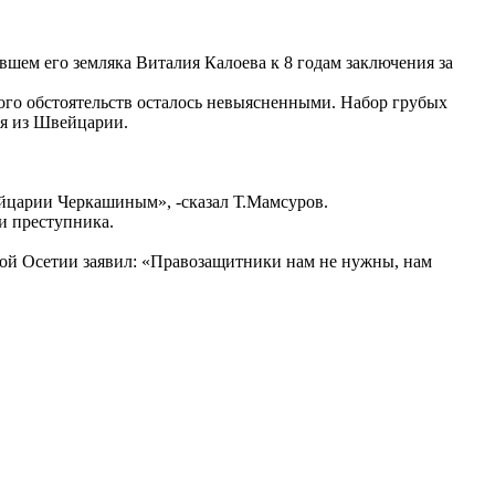
шем его земляка Виталия Калоева к 8 годам заключения за
ного обстоятельств осталось невыясненными. Набор грубых
ия из Швейцарии.
ейцарии Черкашиным», -сказал Т.Мамсуров.
и преступника.
ной Осетии заявил: «Правозащитники нам не нужны, нам