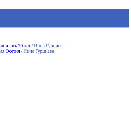
лнилось 30 лет
/ Инна Гурциева
ная Осетия
/ Инна Гурциева