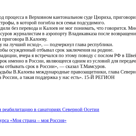
д процесса в Верховном кантональном суде Цюриха, приговорив
трофы, в которой погибла вся семья подсудимого.
дили без перевода и Калоев не мог понимать, что говорится. М
суров журналистам в аэропорту Владикавказа после возвращен
я приговора В.Калоеву.
у на лучший исход», — подчеркнул глава республики.
тобы осужденный отбывал срок заключения на родине.
адиции, вчера я встречался по этому поводу с послом РФ в Шв
срок именно в России, являющееся одним из условий для передач
 бы отбывать срок в России», — сказал Т.Мамсуров.
 судьбы В.Калоева международные правозащитники, глава Север
России, а такая поддержка у нас есть». 15-Й РЕГИОН
и реабилитацию в санаториях Северной Осетии
урса «Моя страна – моя Россия»