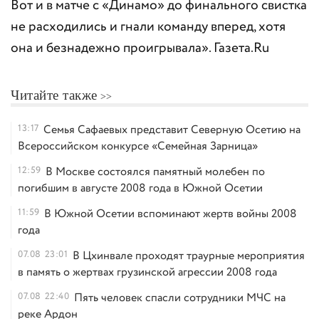
Вот и в матче с «Динамо» до финального свистка
не расходились и гнали команду вперед, хотя
она и безнадежно проигрывала». Газета.Ru
Читайте также
13:17
Семья Сафаевых представит Северную Осетию на
Всероссийском конкурсе «Семейная Зарница»
12:59
В Москве состоялся памятный молебен по
погибшим в августе 2008 года в Южной Осетии
11:59
В Южной Осетии вспоминают жертв войны 2008
года
07.08
23:01
В Цхинвале проходят траурные мероприятия
в память о жертвах грузинской агрессии 2008 года
07.08
22:40
Пять человек спасли сотрудники МЧС на
реке Ардон