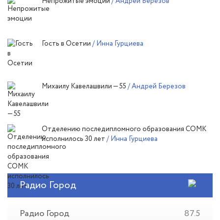
Непрожитые эмоции
/ Андрей Березов
Гость в Осетии
/ Инна Гурциева
Михаилу Кавелашвили — 55
/ Андрей Березов
Отделению последипломного образования СОМК
исполнилось 30 лет
/ Инна Гурциева
Радио Город
Радио Город
87.5