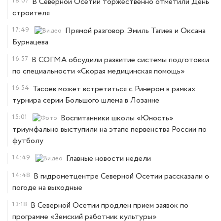
18:07
В Северной Осетии торжественно отметили День
строителя
17:49
Прямой разговор. Эмиль Тагиев и Оксана
Бурнацева
16:57
В СОГМА обсудили развитие системы подготовки
по специальности «Скорая медицинская помощь»
16:54
Тасоев может встретиться с Ринером в рамках
турнира серии Большого шлема в Лозанне
15:01
Воспитанники школы «Юность»
триумфально выступили на этапе первенства России по
футболу
14:49
Главные новости недели
14:48
В гидрометцентре Северной Осетии рассказали о
погоде на выходные
13:18
В Северной Осетии продлен прием заявок по
программе «Земский работник культуры»