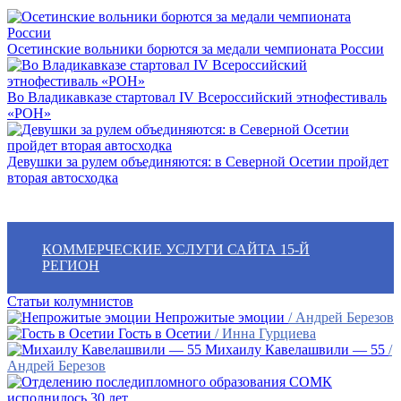
Осетинские вольники борются за медали чемпионата России
Во Владикавказе стартовал IV Всероссийский этнофестиваль
«РОН»
Девушки за рулем объединяются: в Северной Осетии пройдет
вторая автосходка
КОММЕРЧЕСКИЕ УСЛУГИ САЙТА 15-Й
РЕГИОН
Статьи колумнистов
Непрожитые эмоции
/ Андрей Березов
Гость в Осетии
/ Инна Гурциева
Михаилу Кавелашвили — 55
/
Андрей Березов