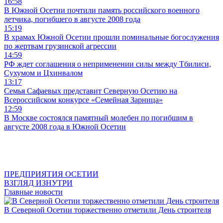
16:58
В Южной Осетии почтили память российского военного
летчика, погибшего в августе 2008 года
15:19
В храмах Южной Осетии прошли поминальные богослужения
по жертвам грузинской агрессии
14:59
РФ ждет соглашения о неприменении силы между Тбилиси,
Сухумом и Цхинвалом
13:17
Семья Сафаевых представит Северную Осетию на
Всероссийском конкурсе «Семейная Зарница»
12:59
В Москве состоялся памятный молебен по погибшим в
августе 2008 года в Южной Осетии
ПРЕДПРИЯТИЯ ОСЕТИИ
ВЗГЛЯД ИЗНУТРИ
Главные новости
В Северной Осетии торжественно отметили День строителя