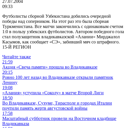
27.07.2004
09:33
Футболисты сборной Узбекистана добились очередной
победы над соперником. На этот раз это была сборная
Туркменистана. Все матчи закончились с одинаковым счетом
1:0 в пользу узбекских футболистов. Автором победного гола
стал полузащитник владикавказской «Алании» Мирджалол
Касымов, как сообщает «СЭ», забивший мяч со штрафного.
15-Й РЕГИОН
Читайте также
21:59
Акция «Свеча памяти» прошла во Владикавказе
20:15
Ровно 100 лет назад во Владикавказе открыли памятник
Ленину
19:08
«Алания» уступила «Соколу» в матче Второй Лиги
18:50
Во Владикавказе, Сухуме, Тирасполе и городах Италии
почтили память жертв августовской войны
17:58
Масштабный субботник провели на Восточном кладбище
Владикавказа