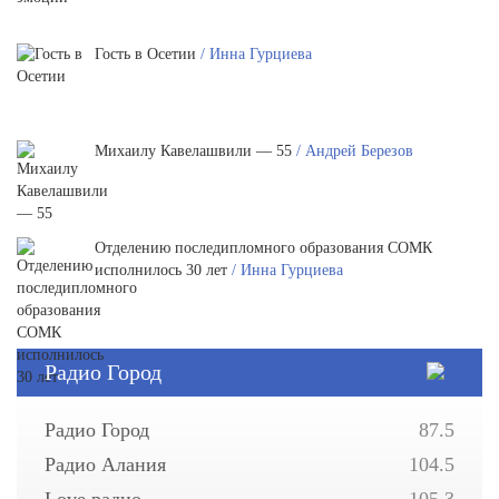
Гость в Осетии
/ Инна Гурциева
Михаилу Кавелашвили — 55
/ Андрей Березов
Отделению последипломного образования СОМК
исполнилось 30 лет
/ Инна Гурциева
Радио Город
Радио Город
87.5
Радио Алания
104.5
Love радио
105.3