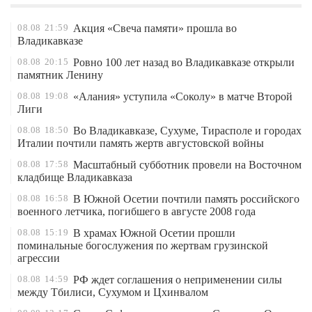
08.08
21:59
Акция «Свеча памяти» прошла во
Владикавказе
08.08
20:15
Ровно 100 лет назад во Владикавказе открыли
памятник Ленину
08.08
19:08
«Алания» уступила «Соколу» в матче Второй
Лиги
08.08
18:50
Во Владикавказе, Сухуме, Тирасполе и городах
Италии почтили память жертв августовской войны
08.08
17:58
Масштабный субботник провели на Восточном
кладбище Владикавказа
08.08
16:58
В Южной Осетии почтили память российского
военного летчика, погибшего в августе 2008 года
08.08
15:19
В храмах Южной Осетии прошли
поминальные богослужения по жертвам грузинской
агрессии
08.08
14:59
РФ ждет соглашения о неприменении силы
между Тбилиси, Сухумом и Цхинвалом