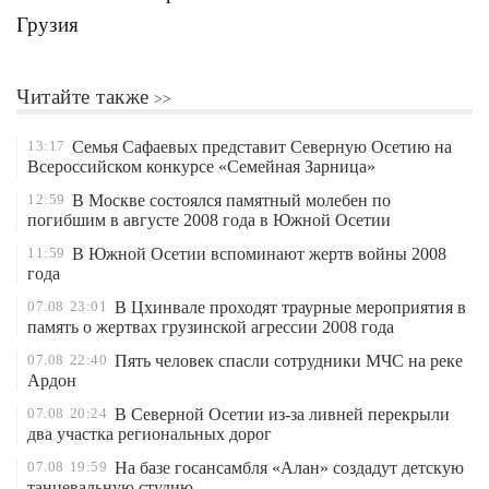
Грузия
Читайте также
13:17
Семья Сафаевых представит Северную Осетию на
Всероссийском конкурсе «Семейная Зарница»
12:59
В Москве состоялся памятный молебен по
погибшим в августе 2008 года в Южной Осетии
11:59
В Южной Осетии вспоминают жертв войны 2008
года
07.08
23:01
В Цхинвале проходят траурные мероприятия в
память о жертвах грузинской агрессии 2008 года
07.08
22:40
Пять человек спасли сотрудники МЧС на реке
Ардон
07.08
20:24
В Северной Осетии из-за ливней перекрыли
два участка региональных дорог
07.08
19:59
На базе госансамбля «Алан» создадут детскую
танцевальную студию