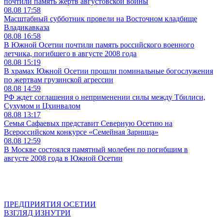
почтили память жертв августовской войны
08.08
17:58
Масштабный субботник провели на Восточном кладбище
Владикавказа
08.08
16:58
В Южной Осетии почтили память российского военного
летчика, погибшего в августе 2008 года
08.08
15:19
В храмах Южной Осетии прошли поминальные богослужения
по жертвам грузинской агрессии
08.08
14:59
РФ ждет соглашения о неприменении силы между Тбилиси,
Сухумом и Цхинвалом
08.08
13:17
Семья Сафаевых представит Северную Осетию на
Всероссийском конкурсе «Семейная Зарница»
08.08
12:59
В Москве состоялся памятный молебен по погибшим в
августе 2008 года в Южной Осетии
ПРЕДПРИЯТИЯ ОСЕТИИ
ВЗГЛЯД ИЗНУТРИ