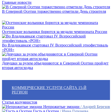
Главные новости
В Северной Осетии торжественно отметили День строителя
Осетинские вольники борются за медали чемпионата России
Во Владикавказе стартовал IV Всероссийский этнофестиваль
«РОН»
Девушки за рулем объединяются: в Северной Осетии пройдет
вторая автосходка
КОММЕРЧЕСКИЕ УСЛУГИ САЙТА 15-Й
РЕГИОН
Статьи колумнистов
Непрожитые эмоции
/ Андрей Березов
Гость в Осетии
/ Инна Гурциева