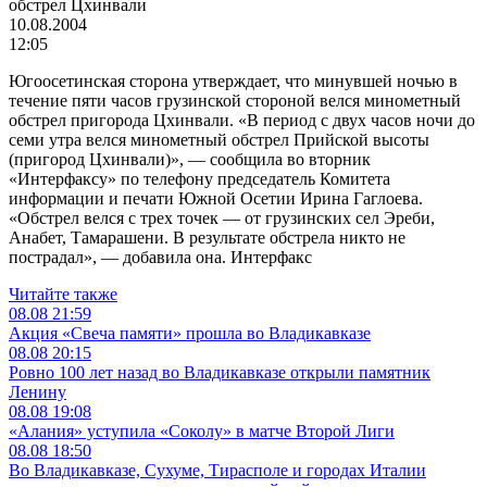
обстрел Цхинвали
10.08.2004
12:05
Югоосетинская сторона утверждает, что минувшей ночью в
течение пяти часов грузинской стороной велся минометный
обстрел пригорода Цхинвали. «В период с двух часов ночи до
семи утра велся минометный обстрел Прийской высоты
(пригород Цхинвали)», — сообщила во вторник
«Интерфаксу» по телефону председатель Комитета
информации и печати Южной Осетии Ирина Гаглоева.
«Обстрел велся с трех точек — от грузинских сел Эреби,
Анабет, Тамарашени. В результате обстрела никто не
пострадал», — добавила она. Интерфакс
Читайте также
08.08
21:59
Акция «Свеча памяти» прошла во Владикавказе
08.08
20:15
Ровно 100 лет назад во Владикавказе открыли памятник
Ленину
08.08
19:08
«Алания» уступила «Соколу» в матче Второй Лиги
08.08
18:50
Во Владикавказе, Сухуме, Тирасполе и городах Италии