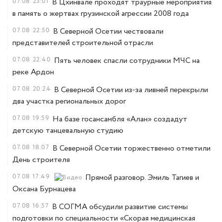
07.08
23:01
В Цхинвале проходят траурные мероприятия
в память о жертвах грузинской агрессии 2008 года
07.08
22:50
В Северной Осетии чествовали
представителей строительной отрасли
07.08
22:40
Пять человек спасли сотрудники МЧС на
реке Ардон
07.08
20:24
В Северной Осетии из-за ливней перекрыли
два участка региональных дорог
07.08
19:59
На базе госансамбля «Алан» создадут
детскую танцевальную студию
07.08
18:07
В Северной Осетии торжественно отметили
День строителя
07.08
17:49
Прямой разговор. Эмиль Тагиев и
Оксана Бурнацева
07.08
16:57
В СОГМА обсудили развитие системы
подготовки по специальности «Скорая медицинская