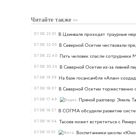
Читайте также
07.08
23:01
В Цхинвале проходят траурные меро
07.08
22:50
В Северной Осетии чествовали пр
07.08
22:40
Пять человек спасли сотрудники 
07.08
20:24
В Северной Осетии из-за ливней п
07.08
19:59
На базе госансамбля «Алан» созда
07.08
18:07
В Северной Осетии торжественно 
07.08
17:49
Прямой разговор. Эмиль Та
07.08
16:57
В СОГМА обсудили развитие систем
07.08
16:54
Тасоев может встретиться с Ринеро
07.08
15:01
Воспитанники школы «Юнос