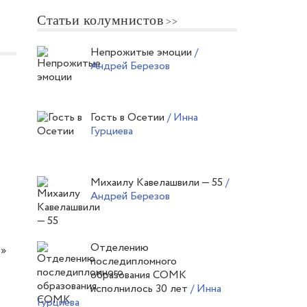
Статьи колумнистов
Непрожитые эмоции
/
Андрей Березов
Гость в Осетии
/ Инна
Гурциева
Михаилу Кавелашвили — 55
/
Андрей Березов
Отделению
ь»
последипломного
образования СОМК
исполнилось 30 лет
/ Инна
Гурциева