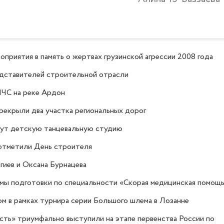
приятия в память о жертвах грузинской агрессии 2008 года
едставителей строительной отрасли
МЧС на реке Ардон
ерекрыли два участка региональных дорог
дут детскую танцевальную студию
отметили День строителя
гиев и Оксана Бурнацева
ы подготовки по специальности «Скорая медицинская помощ
м в рамках турнира серии Большого шлема в Лозанне
ть» триумфально выступили на этапе первенства России по