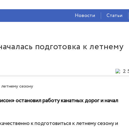
СЕЙЧАС ВО
ВЛАДИКАВКАЗЕ
Новости
Статьи
26°
(Ясно)
51 %
2.4 м/с
ачалась подготовка к летнему
2 
сон» остановил работу канатных дорог и начал
качественно к подготовиться к летнему сезону и