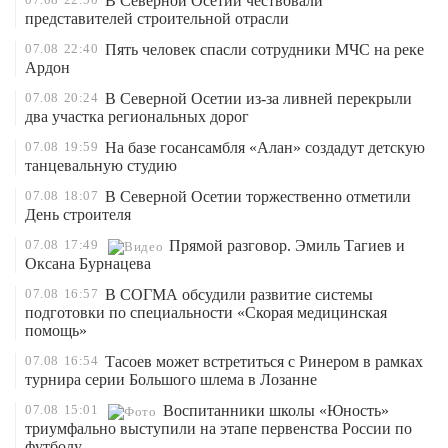
В Северной Осетии чествовали
представителей строительной отрасли
07.08
22:40
Пять человек спасли сотрудники МЧС на реке
Ардон
07.08
20:24
В Северной Осетии из-за ливней перекрыли
два участка региональных дорог
07.08
19:59
На базе госансамбля «Алан» создадут детскую
танцевальную студию
07.08
18:07
В Северной Осетии торжественно отметили
День строителя
07.08
17:49
Прямой разговор. Эмиль Тагиев и
Оксана Бурнацева
07.08
16:57
В СОГМА обсудили развитие системы
подготовки по специальности «Скорая медицинская
помощь»
07.08
16:54
Тасоев может встретиться с Ринером в рамках
турнира серии Большого шлема в Лозанне
07.08
15:01
Воспитанники школы «Юность»
триумфально выступили на этапе первенства России по
футболу