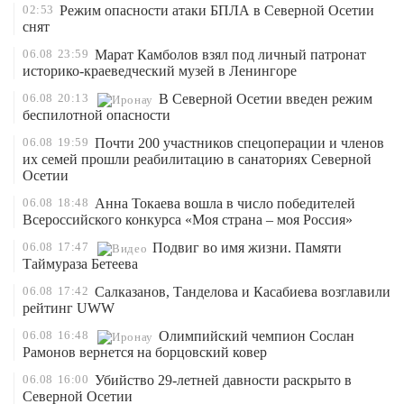
02:53
Режим опасности атаки БПЛА в Северной Осетии
снят
06.08
23:59
Марат Камболов взял под личный патронат
историко-краеведческий музей в Ленингоре
06.08
20:13
В Северной Осетии введен режим
беспилотной опасности
06.08
19:59
Почти 200 участников спецоперации и членов
их семей прошли реабилитацию в санаториях Северной
Осетии
06.08
18:48
Анна Токаева вошла в число победителей
Всероссийского конкурса «Моя страна – моя Россия»
06.08
17:47
Подвиг во имя жизни. Памяти
Таймураза Бетеева
06.08
17:42
Салказанов, Танделова и Касабиева возглавили
рейтинг UWW
06.08
16:48
Олимпийский чемпион Сослан
Рамонов вернется на борцовский ковер
06.08
16:00
Убийство 29-летней давности раскрыто в
Северной Осетии