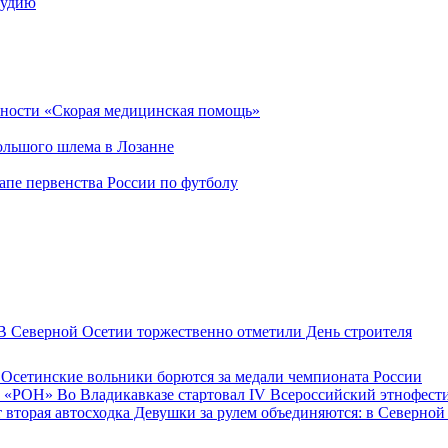
тудию
ьности «Скорая медицинская помощь»
Большого шлема в Лозанне
пе первенства России по футболу
 Северной Осетии торжественно отметили День строителя
Осетинские вольники борются за медали чемпионата России
Во Владикавказе стартовал IV Всероссийский этнофес
Девушки за рулем объединяются: в Северной 