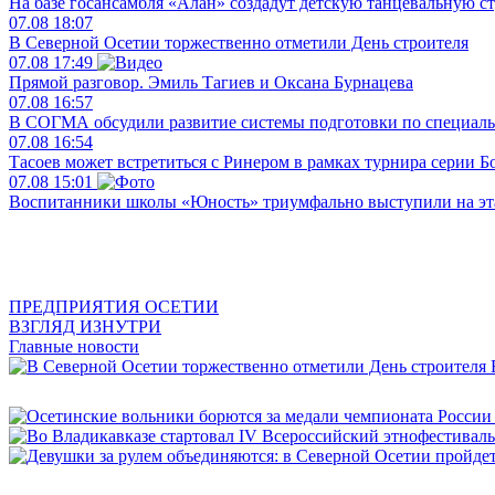
На базе госансамбля «Алан» создадут детскую танцевальную с
07.08
18:07
В Северной Осетии торжественно отметили День строителя
07.08
17:49
Прямой разговор. Эмиль Тагиев и Оксана Бурнацева
07.08
16:57
В СОГМА обсудили развитие системы подготовки по специал
07.08
16:54
Тасоев может встретиться с Ринером в рамках турнира серии 
07.08
15:01
Воспитанники школы «Юность» триумфально выступили на эта
ПРЕДПРИЯТИЯ ОСЕТИИ
ВЗГЛЯД ИЗНУТРИ
Главные новости
В