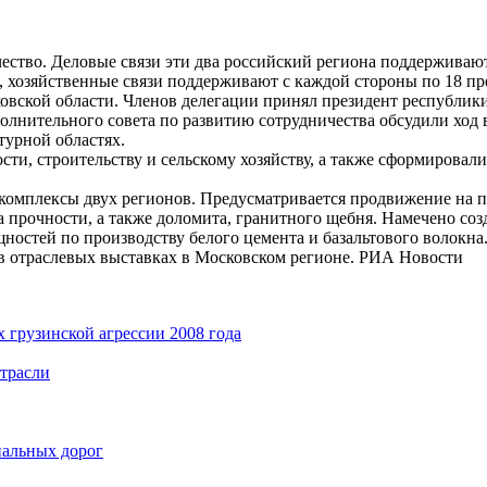
ество. Деловые связи эти два российский региона поддерживают
 хозяйственные связи поддерживают с каждой стороны по 18 пр
ковской области. Членов делегации принял президент республи
лнительного совета по развитию сотрудничества обсудили ход
турной областях.
и, строительству и сельскому хозяйству, а также сформировали
е комплексы двух регионов. Предусматривается продвижение н
 прочности, а также доломита, гранитного щебня. Намечено со
щностей по производству белого цемента и базальтового волокна
в отраслевых выставках в Московском регионе. РИА Новости
 грузинской агрессии 2008 года
отрасли
нальных дорог