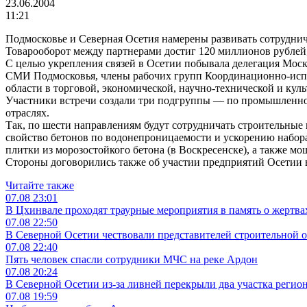
23.06.2004
11:21
Подмосковье и Северная Осетия намерены развивать сотруднич
Товарооборот между партнерами достиг 120 миллионов рублей,
С целью укрепления связей в Осетии побывала делегация Мос
СМИ Подмосковья, члены рабочих групп Координационно-испо
области в торговой, экономической, научно-технической и куль
Участники встречи создали три подгруппы — по промышленност
отраслях.
Так, по шести направлениям будут сотрудничать строительны
свойство бетонов по водонепроницаемости и ускорению набора
плитки из морозостойкого бетона (в Воскресенске), а также мо
Стороны договорились также об участии предприятий Осетии 
Читайте также
07.08
23:01
В Цхинвале проходят траурные мероприятия в память о жертвах
07.08
22:50
В Северной Осетии чествовали представителей строительной 
07.08
22:40
Пять человек спасли сотрудники МЧС на реке Ардон
07.08
20:24
В Северной Осетии из-за ливней перекрыли два участка регио
07.08
19:59