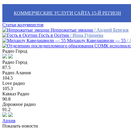
КОММЕРЧЕСКИЕ УСЛУГИ САЙТА 15-Й РЕГИОН
Статьи колумнистов
Непрожитые эмоции
/ Андрей Березов
Гость в Осетии
/ Инна Гурциева
Михаилу Кавелашвили — 55
/
Радио Город
Радио Город
87.5
Радио Алания
104.5
Love радио
105.3
Кавказ Радио
90.8
Дорожное радио
91.2
Архив
Показать новости