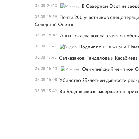
06.08
20:13
В Северной Осетии введ
06.08
19:59
Почти 200 участников спецопераци
Северной Осетии
06.08
18:48
Анна Токаева вошла в число побед
06.08
17:47
Подвиг во имя жизни. Памя
06.08
17:42
Салказанов, Танделова и Касабиев
06.08
16:48
Олимпийский чемпион Со
06.08
16:00
Убийство 29-летней давности раск
06.08
15:42
Во Владикавказе завершается прием