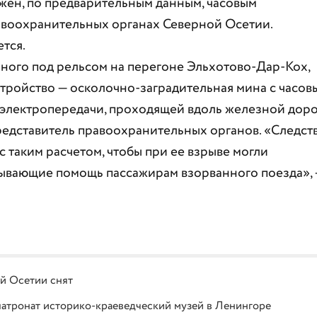
ен, по предварительным данным, часовым
авоохранительных органах Северной Осетии.
тся.
енного под рельсом на перегоне Эльхотово-Дар-Кох,
тройство — осколочно-заградительная мина с часов
 электропередачи, проходящей вдоль железной доро
представитель правоохранительных органов. «Следст
с таким расчетом, чтобы при ее взрыве могли
зывающие помощь пассажирам взорванного поезда»,
й Осетии снят
атронат историко-краеведческий музей в Ленингоре