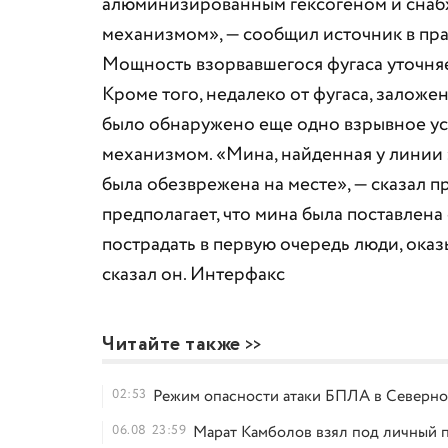
алюминизированным гексогеном и снабж
механизмом», — сообщил источник в пр
Мощность взорвавшегося фугаса уточняе
Кроме того, недалеко от фугаса, залож
было обнаружено еще одно взрывное ус
механизмом. «Мина, найденная у линии
была обезврежена на месте», — сказал 
предполагает, что мина была поставлена 
пострадать в первую очередь люди, ока
сказал он. Интерфакс
Читайте также
02:53
Режим опасности атаки БПЛА в Северно
06.08
23:59
Марат Камболов взял под личный п