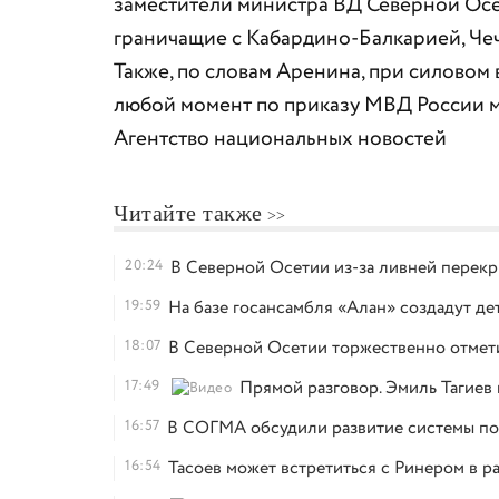
заместители министра ВД Северной Осе
граничащие с Кабардино-Балкарией, Че
Также, по словам Аренина, при силовом
любой момент по приказу МВД России мо
Агентство национальных новостей
Читайте также
20:24
В Северной Осетии из-за ливней перекр
19:59
На базе госансамбля «Алан» создадут д
18:07
В Северной Осетии торжественно отмет
17:49
Прямой разговор. Эмиль Тагиев
16:57
В СОГМА обсудили развитие системы по
16:54
Тасоев может встретиться с Ринером в р