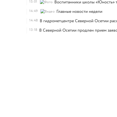
15:01
Воспитанники школы «Юность» т
14:49
Главные новости недели
14:48
В гидрометцентре Северной Осетии расс
13:18
В Северной Осетии продлен прием заяво