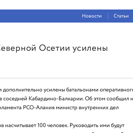
СЕЙЧАС ВО
ВЛАДИКАВКАЗЕ
Новости
Статьи
19°
(Ясно)
71 %
1.65 м/с
Северной Осетии усилены
 дополнительно усилены батальонами оперативног
 в соседней Кабардино-Балкарии. Об этом сообщил 
рламента РСО-Алания министр внутренних дел
ов насчитывает 100 человек. Руководить ими будут