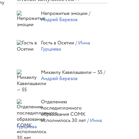
лу
Непрожитые эмоции
/
Андрей Березов
Гость в Осетии
/ Инна
Гурциева
Михаилу Кавелашвили — 55
/
Андрей Березов
Отделению
последипломного
образования СОМК
исполнилось 30 лет
/ Инна
Гурциева