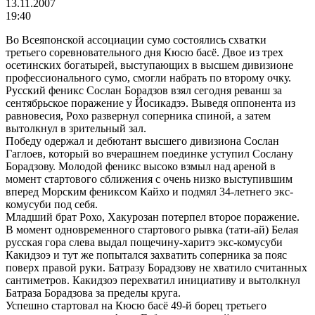
13.11.2007
19:40
Во Всеяпонской ассоциации сумо состоялись схватки
третьего соревновательного дня Кюсю басё. Двое из трех
осетинских богатырей, выступающих в высшем дивизионе
профессионального сумо, смогли набрать по второму очку.
Русский феникс Сослан Борадзов взял сегодня реванш за
сентябрьское поражение у Йосикадзэ. Выведя оппонента из
равновесия, Рохо развернул соперника спиной, а затем
вытолкнул в зрительный зал.
Победу одержал и дебютант высшего дивизиона Сослан
Гаглоев, который во вчерашнем поединке уступил Сослану
Борадзову. Молодой феникс высоко взмыл над ареной в
момент стартового сближения с очень низко выступившим
вперед Морским фениксом Кайхо и подмял 34-летнего экс-
комусуби под себя.
Младший брат Рохо, Хакурозан потерпел второе поражение.
В момент одновременного стартового рывка (тати-ай) Белая
русская гора слева выдал пощечину-харитэ экс-комусуби
Какидзоэ и тут же попытался захватить соперника за пояс
поверх правой руки. Батразу Борадзову не хватило считанных
сантиметров. Какидзоэ перехватил инициативу и вытолкнул
Батраза Борадзова за пределы круга.
Успешно стартовал на Кюсю басё 49-й борец третьего