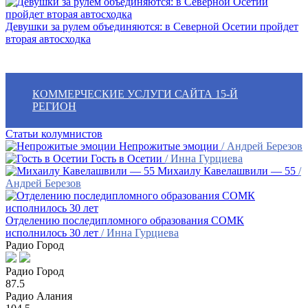
Девушки за рулем объединяются: в Северной Осетии пройдет
вторая автосходка
КОММЕРЧЕСКИЕ УСЛУГИ САЙТА 15-Й
РЕГИОН
Статьи колумнистов
Непрожитые эмоции
/ Андрей Березов
Гость в Осетии
/ Инна Гурциева
Михаилу Кавелашвили — 55
/
Андрей Березов
Отделению последипломного образования СОМК
исполнилось 30 лет
/ Инна Гурциева
Радио Город
Радио Город
87.5
Радио Алания