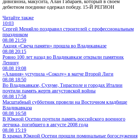
дивизиона, макусита, Алан Габараев, который в своем
дебютном поединке одержал победу. 15-Й РЕГИОН
Читайте также
10:03
Сергей Меняйло поздравил строителей с профессиональным
праздником
08.08
21:59
Акция «Свеча памяти» прошла во Владикавказе
08.08
20:15
Ровно 100 лет назад во Владикавказе открыли памятник
Ленину
08.08
19:08
«Алания» уступила «Соколу» в матче Второй Лиги
08.08
18:50
Во Владикавказе, Сухуме, Тирасполе и городах Италии
почтили память жертв августовской войны
08.08
17:58
Масштабный субботник провели на Восточном кладбище
Владикавказа
08.08
16:58
В Южной Осетии почтили память российского военного
летчика, погибшего в августе 2008 года
08.08
15:19
В храмах Южной Осетии прошли поминальные богослужения