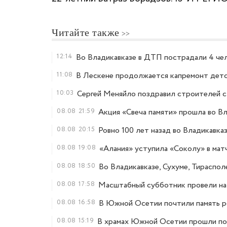
Читайте также
12:14
Во Владикавказе в ДТП пострадали 4 че
11:08
В Лескене продолжается капремонт детс
10:03
Сергей Меняйло поздравил строителей 
08.08
21:59
Акция «Свеча памяти» прошла во В
08.08
20:15
Ровно 100 лет назад во Владикавка
08.08
19:08
«Алания» уступила «Соколу» в мат
08.08
18:50
Во Владикавказе, Сухуме, Тираспол
08.08
17:58
Масштабный субботник провели на
08.08
16:58
В Южной Осетии почтили память рос
08.08
15:19
В храмах Южной Осетии прошли пом