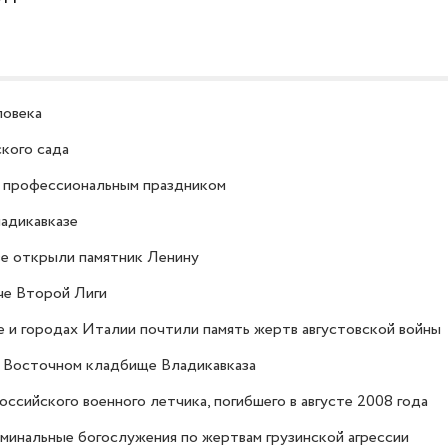
ловека
кого сада
с профессиональным праздником
ладикавказе
зе открыли памятник Ленину
че Второй Лиги
е и городах Италии почтили память жертв августовской войны
 Восточном кладбище Владикавказа
сийского военного летчика, погибшего в августе 2008 года
инальные богослужения по жертвам грузинской агрессии