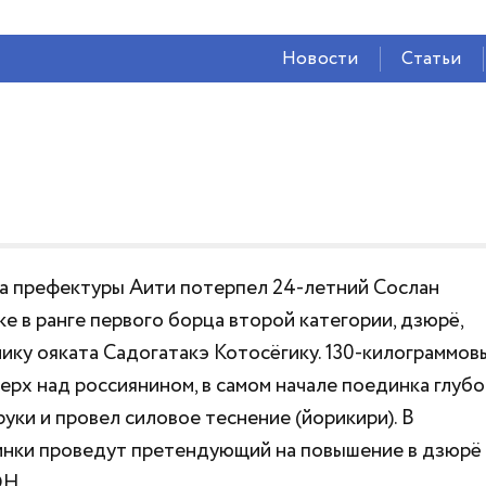
СЕЙЧАС ВО
ВЛАДИКАВКАЗЕ
Новости
Статьи
28°
(Облачно)
51 %
1.82 м/с
а префектуры Аити потерпел 24-летний Cослан
е в ранге первого борца второй категории, дзюрё,
ику ояката Садогатакэ Котосёгику. 130-килограммов
ерх над россиянином, в самом начале поединка глуб
руки и провел силовое теснение (йорикири). В
инки проведут претендующий на повышение в дзюрё
ОН