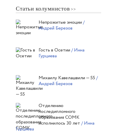
Статьи колумнистов
Непрожитые эмоции
/
Андрей Березов
Гость в Осетии
/ Инна
Гурциева
Михаилу Кавелашвили — 55
/
Андрей Березов
Отделению
последипломного
образования СОМК
исполнилось 30 лет
/ Инна
Гурциева