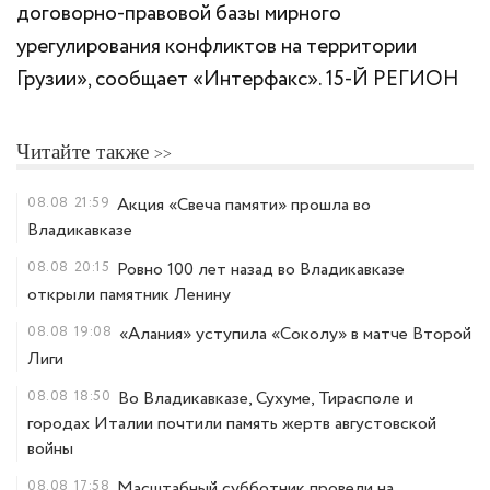
договорно-правовой базы мирного
урегулирования конфликтов на территории
Грузии», сообщает «Интерфакс». 15-Й РЕГИОН
Читайте также
08.08
21:59
Акция «Свеча памяти» прошла во
Владикавказе
08.08
20:15
Ровно 100 лет назад во Владикавказе
открыли памятник Ленину
08.08
19:08
«Алания» уступила «Соколу» в матче Второй
Лиги
08.08
18:50
Во Владикавказе, Сухуме, Тирасполе и
городах Италии почтили память жертв августовской
войны
08.08
17:58
Масштабный субботник провели на