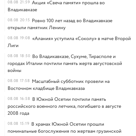
08.08
21:59
Акция «Свеча памяти» прошла во
Владикавказе
08.08
20:15
Ровно 100 лет назад во Владикавказе
открыли памятник Ленину
08.08
19:08
«Алания» уступила «Соколу» в матче Второй
Лиги
08.08
18:50
Во Владикавказе, Сухуме, Тирасполе и
городах Италии почтили память жертв августовской
войны
08.08
17:58
Масштабный субботник провели на
Восточном кладбище Владикавказа
08.08
16:58
В Южной Осетии почтили память
российского военного летчика, погибшего в августе
2008 года
08.08
15:19
В храмах Южной Осетии прошли
поминальные богослужения по жертвам грузинской