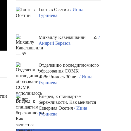
Гость в Осетии
/ Инна
Гурциева
Михаилу Кавелашвили — 55
/
Андрей Березов
Отделению последипломного
образования СОМК
исполнилось 30 лет
/ Инна
Гурциева
етии
Вперед, к стандартам
бережливости. Как меняется
Северная Осетия
/ Инна
Гурциева