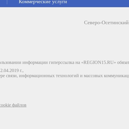
Коммерческие услуги
Северо-Осетински
льзовании информации гиперссылка на «REGION15.RU» обязат
.04.2019 г.,
ере связи, информационных технологий и массовых коммуника
ookie файлов