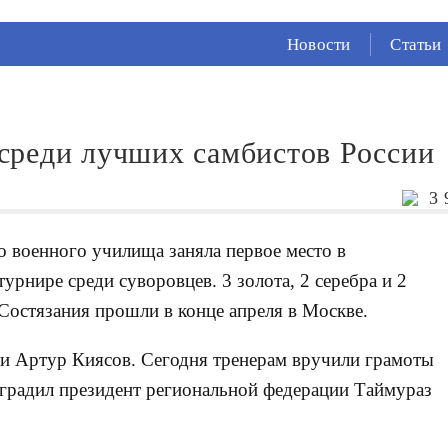
СЕЙЧАС ВО
ВЛАДИКАВКАЗЕ
Новости
Статьи
18°
(Ясно)
91 %
1.51 м/с
среди лучших самбистов России
3 
 военного училища заняла первое место в
урнире среди суворовцев. 3 золота, 2 серебра и 2
 Состязания прошли в конце апреля в Москве.
и Артур Киясов. Сегодня тренерам вручили грамоты
градил президент региональной федерации Таймураз