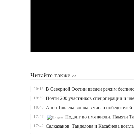
Читайте также
20:13
В Северной Осетии введен режим беспил
19:59
Почти 200 участников спецоперации и чл
18:48
Анна Токаева вошла в число победителей 
17:47
Подвиг во имя жизни. Памяти Та
17:42
Салказанов, Танделова и Касабиева возг