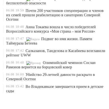
беспилотной опасности
06.08
19:59
Почти 200 участников спецоперации и членов
их семей прошли реабилитацию в санаториях Северной
Осетии
06.08
18:48
Анна Токаева вошла в число победителей
Всероссийского конкурса «Моя страна – моя Россия»
06.08
17:47
Подвиг во имя жизни. Памяти
Таймураза Бетеева
06.08
17:42
Салказанов, Танделова и Касабиева возглавили
рейтинг UWW
06.08
16:48
Олимпийский чемпион Сослан
Рамонов вернется на борцовский ковер
06.08
16:00
Убийство 29-летней давности раскрыто в
Северной Осетии
06.08
15:42
Во Владикавказе завершается прием в детские
сады