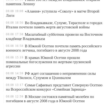
памятник Ленину
08.08
19:08
«Алания» уступила «Соколу» в матче Второй
Лиги
08.08
18:50
Во Владикавказе, Сухуме, Тирасполе и городах
Италии почтили память жертв августовской войны
08.08
17:58
Масштабный субботник провели на Восточном
кладбище Владикавказа
08.08
16:58
В Южной Осетии почтили память российского
военного летчика, погибшего в августе 2008 года
08.08
15:19
В храмах Южной Осетии прошли
поминальные богослужения по жертвам грузинской
агрессии
08.08
14:59
РФ ждет соглашения о неприменении силы
между Тбилиси, Сухумом и Цхинвалом
08.08
13:17
Семья Сафаевых представит Северную Осетию
на Всероссийском конкурсе «Семейная Зарница»
08.08
12:59
В Москве состоялся памятный молебен по
погибшим в августе 2008 года в Южной Осетии