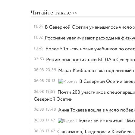
Читайте также
11:04
В Северной Осетии уменьшилось число 
11:02
Россияне увеличивают расходы на физкул
10:49
Более 50 тысяч новых учебников по осе
02:53
Режим опасности атаки БПЛА в Северно
06.08
23:59
Марат Камболов взял под личный п
06.08
20:13
В Северной Осетии введ
06.08
19:59
Почти 200 участников спецопераци
Северной Осетии
06.08
18:48
Анна Токаева вошла в число побед
06.08
17:47
Подвиг во имя жизни. Памя
06.08
17:42
Салказанов, Танделова и Касабиев