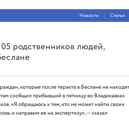
СЕЙЧАС ВО
ВЛАДИКАВКАЗЕ
Новости
Статьи
25°
(Ясно)
58 %
2.64 м/с
105 родственников людей,
Беслане
раждан, которые после теракта в Беслане не находя
стам сообщил прибывший в пятницу во Владикавказ
в. «Я обращаюсь к тем, кто не может найти своих
ровь и направим ее на экспертизу», — сказал