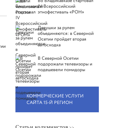
Во Владикавказе стартовал
IV Всероссийский
этнофестиваль «РОН»
Девушки за рулем
объединяются: в Северной
Осетии пройдет вторая
автосходка
тии
В Северной Осетии
подорожали телевизоры и
подешевели помидоры
КОММЕРЧЕСКИЕ УСЛУГИ
САЙТА 15-Й РЕГИОН
Статьи колумнистов