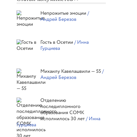
Непрожитые эмоции
/
Андрей Березов
Гость в Осетии
/ Инна
Гурциева
Михаилу Кавелашвили — 55
/
Андрей Березов
Отделению
последипломного
образования СОМК
исполнилось 30 лет
/ Инна
Гурциева