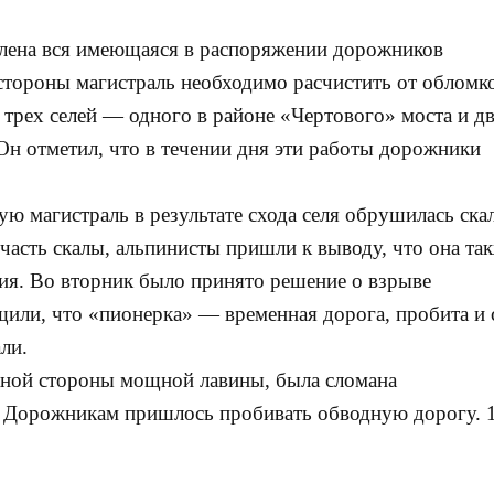
авлена вся имеющаяся в распоряжении дорожников
 стороны магистраль необходимо расчистить от обломк
трех селей — одного в районе «Чертового» моста и д
Он отметил, что в течении дня эти работы дорожники
кую магистраль в результате схода селя обрушилась ска
часть скалы, альпинисты пришли к выводу, что она та
я. Во вторник было принято решение о взрыве
или, что «пионерка» — временная дорога, пробита и 
ли.
 южной стороны мощной лавины, была сломана
. Дорожникам пришлось пробивать обводную дорогу. 