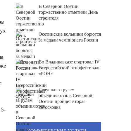
В Северной Осетии
торжественно отметили День
строителя
ов
вух
Осетинские вольники борются
за медали чемпионата России
ла
Во Владикавказе стартовал IV
кже
Всероссийский этнофестиваль
«РОН»
с
Девушки за рулем
объединяются: в Северной
Осетии пройдет вторая
автосходка
15-
КОММЕРЧЕСКИЕ УСЛУГИ