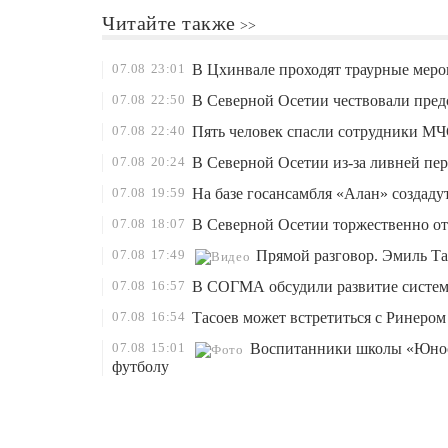
Читайте также
07.08
23:01
В Цхинвале проходят траурные мероп
07.08
22:50
В Северной Осетии чествовали пред
07.08
22:40
Пять человек спасли сотрудники МЧ
07.08
20:24
В Северной Осетии из-за ливней пер
07.08
19:59
На базе госансамбля «Алан» создад
07.08
18:07
В Северной Осетии торжественно от
07.08
17:49
Прямой разговор. Эмиль Та
07.08
16:57
В СОГМА обсудили развитие систем
07.08
16:54
Тасоев может встретиться с Ринером
07.08
15:01
Воспитанники школы «Юност
футболу