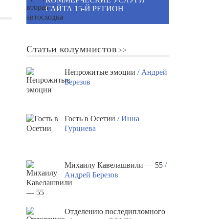
САЙТА 15-Й РЕГИОН
Статьи колумнистов
Непрожитые эмоции
/ Андрей
Березов
Гость в Осетии
/ Инна
Гурциева
Михаилу Кавелашвили — 55
/
Андрей Березов
Отделению последипломного