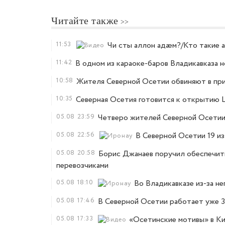
Читайте также
11:53
Чи сты аллон адæм?/Кто такие 
11:42
В одном из караоке-баров Владикавказа 
10:58
Жителя Северной Осетии обвиняют в при
10:35
Северная Осетия готовится к открытию
05.08
23:59
Четверо жителей Северной Осетии,
05.08
22:56
В Северной Осетии 19 из
05.08
20:58
Борис Джанаев поручил обеспечить
перевозчиками
05.08
18:10
Во Владикавказе из-за н
05.08
17:46
В Северной Осетии работает уже 3
05.08
17:33
«Осетинские мотивы» в К