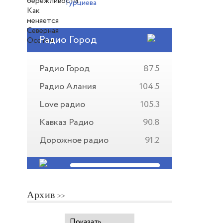
Гурциева
Радио Город
Радио Город
87.5
Радио Алания
104.5
Love радио
105.3
Кавказ Радио
90.8
Дорожное радио
91.2
Архив
Показать