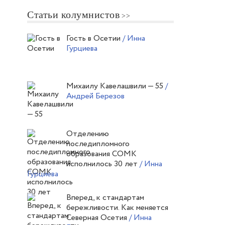
Статьи колумнистов
Гость в Осетии
/ Инна
Гурциева
Михаилу Кавелашвили — 55
/
Андрей Березов
Отделению
последипломного
образования СОМК
исполнилось 30 лет
/ Инна
Гурциева
Вперед, к стандартам
бережливости. Как меняется
Северная Осетия
/ Инна