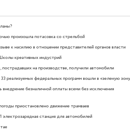
аланы?
ночью произошла потасовка со стрельбой
зыве к насилию в отношении представителей органов власти
 Школы креативных индустрий
 пострадавших на производстве, получили автомобили
 33 реализуемых федеральных программ вошли в «зеленую зон
 внедрение безналичной оплаты всеми без исключения
епогоды приостановлено движение трамваев
1 электрозарядная станция для автомобилей
итае