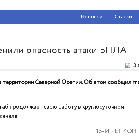
СЕЙЧАС ВО
ВЛАДИКАВКАЗЕ
Новости
Статьи
24°
(Дождь)
68 %
2.18 м/с
енили опасность атаки БПЛА
3 
а территории Северной Осетии. Об этом сообщил гл
аб продолжает свою работу в круглосуточном
канале.
15-Й РЕГИОН