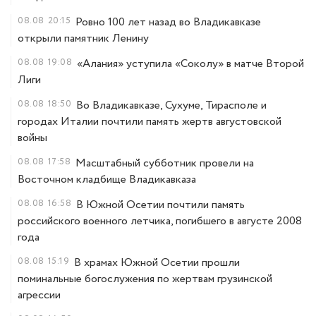
08.08
20:15
Ровно 100 лет назад во Владикавказе
открыли памятник Ленину
08.08
19:08
«Алания» уступила «Соколу» в матче Второй
Лиги
08.08
18:50
Во Владикавказе, Сухуме, Тирасполе и
городах Италии почтили память жертв августовской
войны
08.08
17:58
Масштабный субботник провели на
Восточном кладбище Владикавказа
08.08
16:58
В Южной Осетии почтили память
российского военного летчика, погибшего в августе 2008
года
08.08
15:19
В храмах Южной Осетии прошли
поминальные богослужения по жертвам грузинской
агрессии