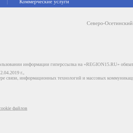
Коммерческие услуги
Северо-Осетински
льзовании информации гиперссылка на «REGION15.RU» обязат
.04.2019 г.,
ере связи, информационных технологий и массовых коммуника
ookie файлов