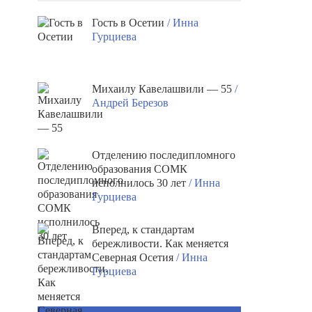
Гость в Осетии
/ Инна
Гурциева
Михаилу Кавелашвили — 55
/
Андрей Березов
Отделению последипломного
образования СОМК
исполнилось 30 лет
/ Инна
Гурциева
Вперед, к стандартам
бережливости. Как меняется
Северная Осетия
/ Инна
Гурциева