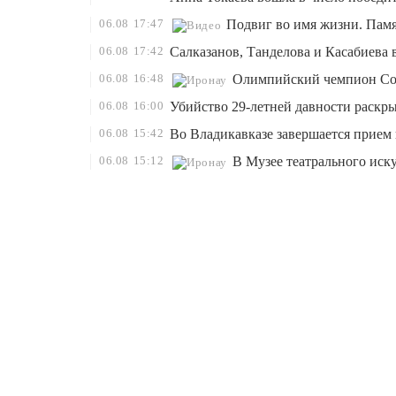
06.08
17:47
Подвиг во имя жизни. Памя
06.08
17:42
Салказанов, Танделова и Касабиева
06.08
16:48
Олимпийский чемпион Сос
06.08
16:00
Убийство 29-летней давности раскр
06.08
15:42
Во Владикавказе завершается прием 
06.08
15:12
В Музее театрального иск