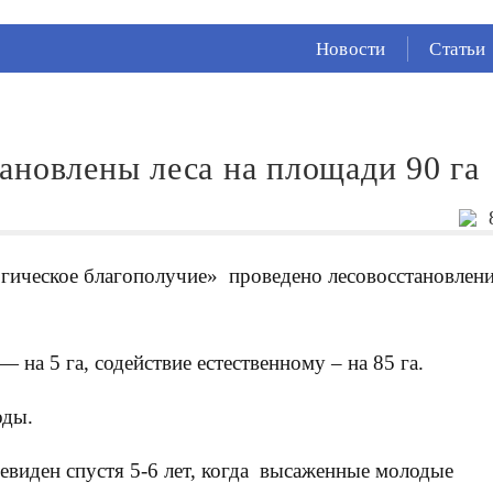
СЕЙЧАС ВО
ВЛАДИКАВКАЗЕ
Новости
Статьи
16°
(Ясно)
87 %
1.72 м/с
ановлены леса на площади 90 га
гическое благополучие» проведено лесовосстановлен
 на 5 га, содействие естественному – на 85 га.
оды.
виден спустя 5-6 лет, когда
высаженные молодые