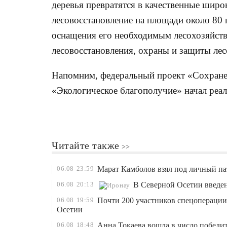
деревья превратятся в качественные широ
лесовосстановление на площади около 80 
оснащения его необходимым лесохозяйст
лесовосстановления, охраны и защиты ле
Напомним, федеральный проект «Сохранен
«Экологическое благополучие» начал реал
Читайте также
06.08
23:59
Марат Камболов взял под личный па
06.08
20:13
В Северной Осетии введе
06.08
19:59
Почти 200 участников спецоперации
Осетии
06.08
18:48
Анна Токаева вошла в число победит