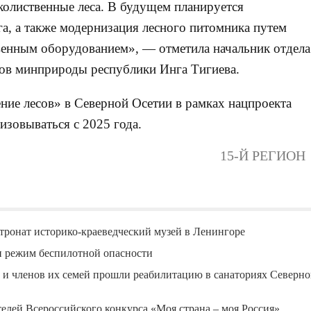
колиственные леса. В будущем планируется
га, а также модернизация лесного питомника путем
венным оборудованием», — отметила начальник отдела
сов минприроды республики Инга Тигиева.
ие лесов» в Северной Осетии в рамках нацпроекта
изовываться с 2025 года.
15-Й РЕГИОН
тронат историко-краеведческий музей в Ленингоре
н режим беспилотной опасности
 и членов их семей прошли реабилитацию в санаториях Северно
елей Всероссийского конкурса «Моя страна – моя Россия»