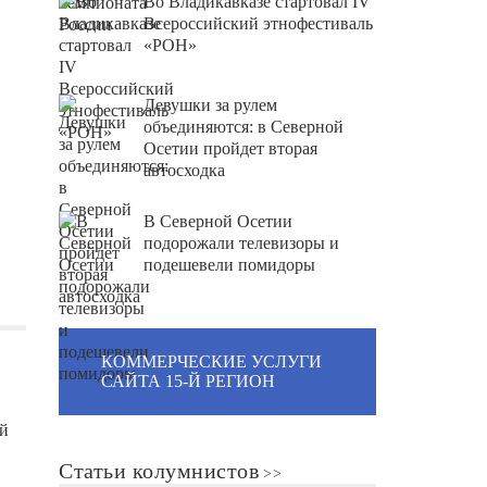
Во Владикавказе стартовал IV
Всероссийский этнофестиваль
«РОН»
Девушки за рулем
объединяются: в Северной
Осетии пройдет вторая
автосходка
В Северной Осетии
подорожали телевизоры и
подешевели помидоры
КОММЕРЧЕСКИЕ УСЛУГИ
САЙТА 15-Й РЕГИОН
й
Статьи колумнистов