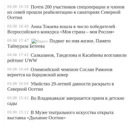
06.08
19:59
Почти 200 участников спецоперации и членов
их семей прошли реабилитацию в санаториях Северной
Осетии
06.08
18:48
Анна Токаева вошла в число победителей
Всероссийского конкурса «Моя страна – моя Россия»
06.08
17:47
Подвиг во имя жизни. Памяти
Таймураза Бетеева
06.08
17:42
Салказанов, Танделова и Касабиева возглавили
рейтинг UWW
06.08
16:48
Олимпийский чемпион Сослан Рамонов
вернется на борцовский ковер
06.08
16:00
Убийство 29-летней давности раскрыто в
Северной Осетии
06.08
15:42
Во Владикавказе завершается прием в детские
сады
06.08
15:12
В Музее театрального искусства открыта
выставка «Дыхание Осетии»