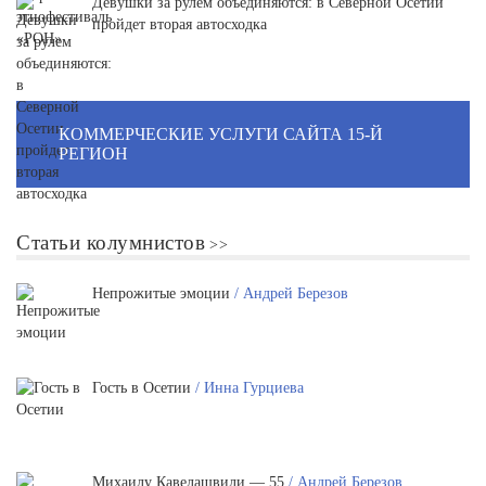
Девушки за рулем объединяются: в Северной Осетии
пройдет вторая автосходка
КОММЕРЧЕСКИЕ УСЛУГИ САЙТА 15-Й
РЕГИОН
Статьи колумнистов
Непрожитые эмоции
/ Андрей Березов
Гость в Осетии
/ Инна Гурциева
Михаилу Кавелашвили — 55
/ Андрей Березов