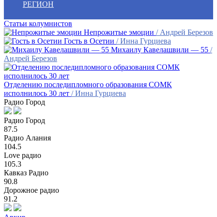
РЕГИОН
Статьи колумнистов
Непрожитые эмоции
/ Андрей Березов
Гость в Осетии
/ Инна Гурциева
Михаилу Кавелашвили — 55
/
Андрей Березов
Отделению последипломного образования СОМК
исполнилось 30 лет
/ Инна Гурциева
Радио Город
Радио Город
87.5
Радио Алания
104.5
Love радио
105.3
Кавказ Радио
90.8
Дорожное радио
91.2