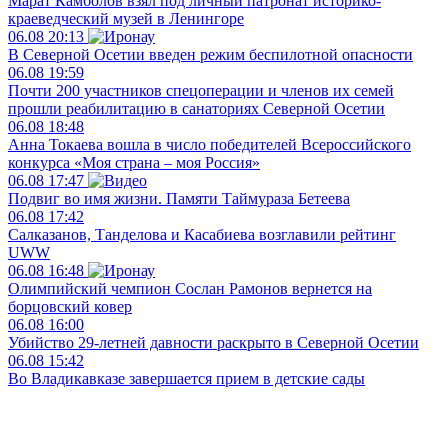
Марат Камболов взял под личный патронат историко-
краеведческий музей в Ленингоре
06.08
20:13
В Северной Осетии введен режим беспилотной опасности
06.08
19:59
Почти 200 участников спецоперации и членов их семей
прошли реабилитацию в санаториях Северной Осетии
06.08
18:48
Анна Токаева вошла в число победителей Всероссийского
конкурса «Моя страна – моя Россия»
06.08
17:47
Подвиг во имя жизни. Памяти Таймураза Бетеева
06.08
17:42
Салказанов, Танделова и Касабиева возглавили рейтинг
UWW
06.08
16:48
Олимпийский чемпион Сослан Рамонов вернется на
борцовский ковер
06.08
16:00
Убийство 29-летней давности раскрыто в Северной Осетии
06.08
15:42
Во Владикавказе завершается прием в детские сады