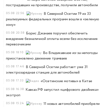
пострадавших на производстве, получили автомобили
05.08
22:56
В Северной Осетии 19 из 33
реализуемых федеральных программ вошли в «зеленую
зону»
05.08
20:58
Борис Джанаев поручил обеспечить
внедрение безналичной оплаты всеми без исключения
перевозчиками
05.08
18:10
Во Владикавказе из-за непогоды
приостановлено движение трамваев
05.08
17:46
В Северной Осетии работает уже 31
электрозарядная станция для автомобилей
05.08
17:33
«Осетинские мотивы» в Китае
05.08
16:38
Кавказ.РФ запустил «цифрового двойника»
экотроп
05.08
15:24
11 новых автомобилей приобрели