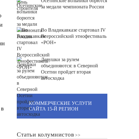
Осетинские вольники борются
за медали чемпионата России
о
и
Во Владикавказе стартовал IV
Всероссийский этнофестиваль
«РОН»
нн
Девушки за рулем
объединяются: в Северной
Осетии пройдет вторая
автосходка
КОММЕРЧЕСКИЕ УСЛУГИ
 в
САЙТА 15-Й РЕГИОН
Статьи колумнистов