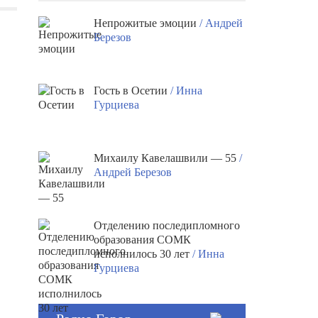
Непрожитые эмоции
/ Андрей
Березов
Гость в Осетии
/ Инна
Гурциева
Михаилу Кавелашвили — 55
/
Андрей Березов
Отделению последипломного
образования СОМК
исполнилось 30 лет
/ Инна
Гурциева