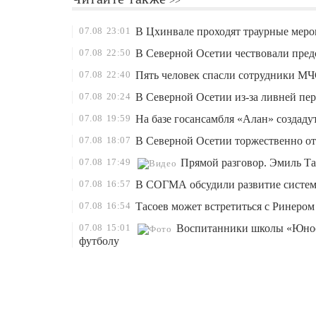
07.08
23:01
В Цхинвале проходят траурные мероп
07.08
22:50
В Северной Осетии чествовали пред
07.08
22:40
Пять человек спасли сотрудники МЧ
07.08
20:24
В Северной Осетии из-за ливней пер
07.08
19:59
На базе госансамбля «Алан» создад
07.08
18:07
В Северной Осетии торжественно от
07.08
17:49
Прямой разговор. Эмиль Та
07.08
16:57
В СОГМА обсудили развитие систем
07.08
16:54
Тасоев может встретиться с Ринером
07.08
15:01
Воспитанники школы «Юност
футболу