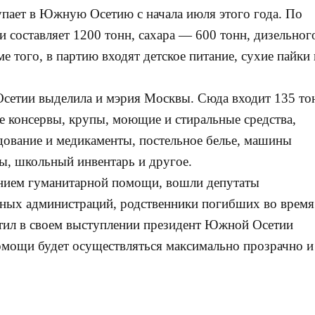
упает в Южную Осетию с начала июля этого года. По
 составляет 1200 тонн, сахара — 600 тонн, дизельног
е того, в партию входят детское питание, сухие пайки 
етии выделила и мэрия Москвы. Сюда входит 135 то
е консервы, крупы, моющие и стиральные средства,
дование и медикаменты, постельное белье, машины
ы, школьный инвентарь и другое.
ением гуманитарной помощи, вошли депутаты
нных администраций, родственники погибших во время
етил в своем выступлении президент Южной Осетии
мощи будет осуществляться максимально прозрачно и