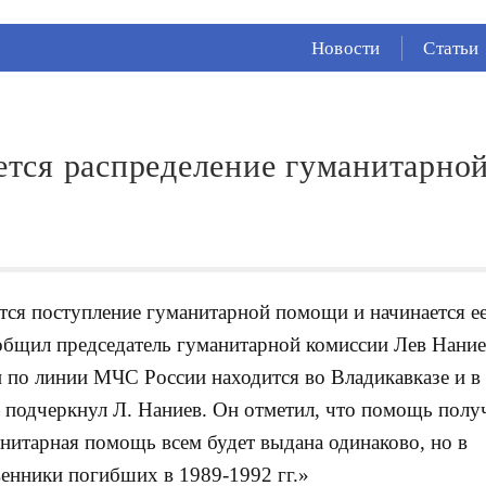
СЕЙЧАС ВО
ВЛАДИКАВКАЗЕ
Новости
Статьи
19°
(Ясно)
66 %
1.54 м/с
тся распределение гуманитарно
тся поступление гуманитарной помощи и начинается е
щил председатель гуманитарной комиссии Лев Нание
по линии МЧС России находится во Владикавказе и в
подчеркнул Л. Наниев. Он отметил, что помощь полу
итарная помощь всем будет выдана одинаково, но в
венники погибших в 1989-1992 гг.»