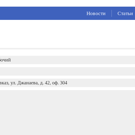
СЕЙЧАС ВО
ВЛАДИКАВКАЗЕ
Новости
Статьи
22°
(Облачно)
71 %
1.2 м/с
бочий
.
каз, ул. Джанаева, д. 42, оф. 304