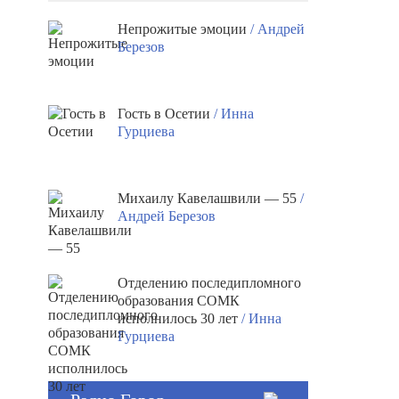
Непрожитые эмоции
/ Андрей
Березов
Гость в Осетии
/ Инна
Гурциева
Михаилу Кавелашвили — 55
/
Андрей Березов
Отделению последипломного
образования СОМК
исполнилось 30 лет
/ Инна
Гурциева