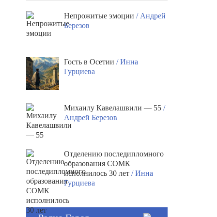
Непрожитые эмоции
/ Андрей
Березов
Гость в Осетии
/ Инна
Гурциева
Михаилу Кавелашвили — 55
/
Андрей Березов
Отделению последипломного
образования СОМК
исполнилось 30 лет
/ Инна
Гурциева