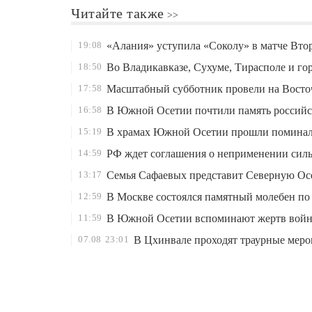
Читайте также
19:08
«Алания» уступила «Соколу» в матче Вто
18:50
Во Владикавказе, Сухуме, Тирасполе и го
17:58
Масштабный субботник провели на Восто
16:58
В Южной Осетии почтили память российско
15:19
В храмах Южной Осетии прошли поминаль
14:59
РФ ждет соглашения о неприменении сил
13:17
Семья Сафаевых представит Северную Ос
12:59
В Москве состоялся памятный молебен по
11:59
В Южной Осетии вспоминают жертв войн
07.08
23:01
В Цхинвале проходят траурные мероп