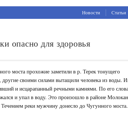
СЕЙЧАС ВО
ВЛАДИКАВКАЗЕ
Новости
Статьи
21°
(Ясно)
68 %
1.58 м/с
ки опасно для здоровья
ного моста прохожие заметили в р. Терек тонущего
м, другие своими силами вытащили человека из воды. 
пивший и исцарапанный речными камнями. По его слов
ержался и упал в воду. Это произошло в районе Молока
. Течением реки мужчину донесло до Чугунного моста.